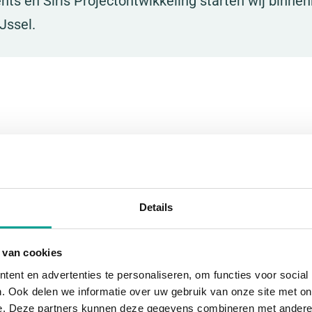
s en Siris Projectontwikkeling starten wij binne
Jssel.
m² tot 188 m² op de begane grond.
ject, neem dan
hier
een kijkje op en laat uw gegevens achte
an dit project.
Details
ons kantoor, wij staan klaar om al uw vragen te beantwoor
 van cookies
ent en advertenties te personaliseren, om functies voor social
. Ook delen we informatie over uw gebruik van onze site met on
e. Deze partners kunnen deze gegevens combineren met andere i