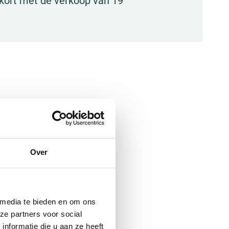
nkort met de verkoop van 19
r. U
Over
den.
 media te bieden en om ons
ze partners voor social
nformatie die u aan ze heeft