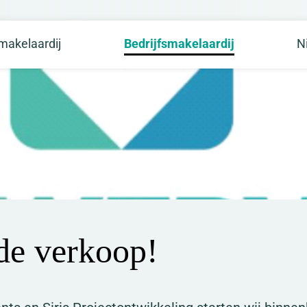
akelaardij
Bedrijfsmakelaardij
N
de verkoop!