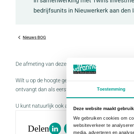
In samenwerking met Twins Investment
bedrijfsunits in Nieuwerkerk aan den I
Nieuws BOG
De afmeting van deze units varieert van circa 69 
Wilt u op de hoogte gehouden worden over dit pro
ontvangt dan als eerste bericht over de voortgang v
Toestemming
U kunt natuurlijk ook altijd contact opnemen met 
Deze website maakt gebruik
We gebruiken cookies om cont
websiteverkeer te analyseren
Delen
media, adverteren en analys