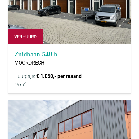
VERHUURD
Zuidbaan 548 b
MOORDRECHT
Huurprijs:
€ 1.050,- per maand
2
96 m