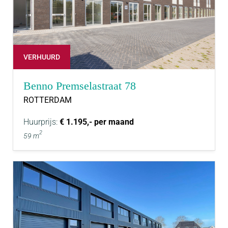
VERHUURD
Benno Premselastraat 78
ROTTERDAM
Huurprijs:
€ 1.195,- per maand
2
59 m