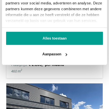
partners voor social media, adverteren en analyse. Deze
partners kunnen deze gegevens combineren met andere
informatie die u aan ze heeft verstrekt of die ze hebben
verzameld op basis van uw gebruik van hun services.
VERHUURD
Alles toestaan
Onderweg 3 A
ROTTERDAM
Aanpassen
Huurprijs:
€ 2.205,- per maand
2
460 m