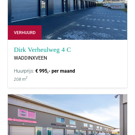
VERHUURD
Dirk Verheulweg 4 C
WADDINXVEEN
Huurprijs:
€ 995,- per maand
2
208 m