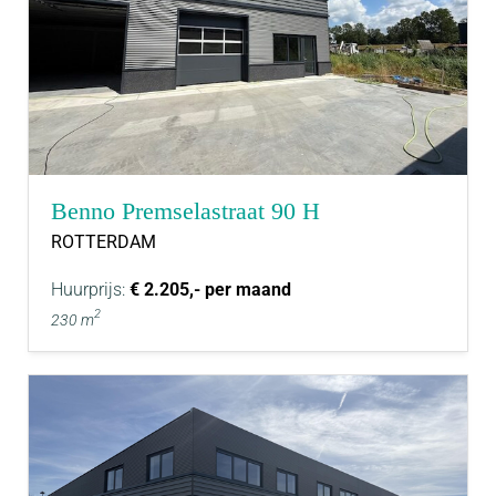
Benno Premselastraat 90 H
ROTTERDAM
Huurprijs:
€ 2.205,- per maand
2
230 m