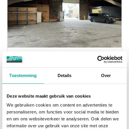
Bredeweg 26
MOERKAPELLE
Toestemming
Details
Over
Huurprijs:
€ 5.950,- per maand
2
1550 m
Deze website maakt gebruik van cookies
We gebruiken cookies om content en advertenties te
personaliseren, om functies voor social media te bieden
en om ons websiteverkeer te analyseren. Ook delen we
informatie over uw gebruik van onze site met onze