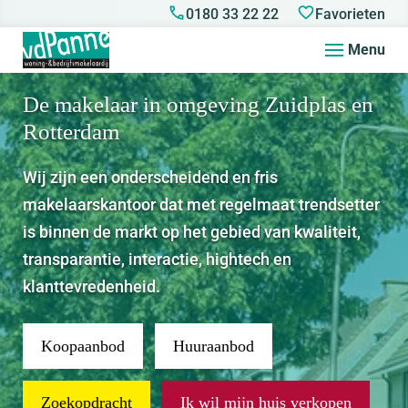
0180 33 22 22
Favorieten
Menu
De makelaar in omgeving Zuidplas en
Rotterdam
Wij zijn een onderscheidend en fris
makelaarskantoor dat met regelmaat trendsetter
is binnen de markt op het gebied van kwaliteit,
transparantie, interactie, hightech en
klanttevredenheid.
Koopaanbod
Huuraanbod
Zoekopdracht
Ik wil mijn huis verkopen