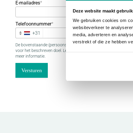
E-mailadres
*
Deze website maakt gebruik
We gebruiken cookies om cont
Telefoonnummer
*
websiteverkeer te analyseren
+31
media, adverteren en analys
verstrekt of die ze hebben v
De bovenstaande (persoons)gegevens gebruiken we uitsluitend
voor het beschreven doel. Lees onze
privacyverklaring
pagina vo
meer informatie.
Versturen