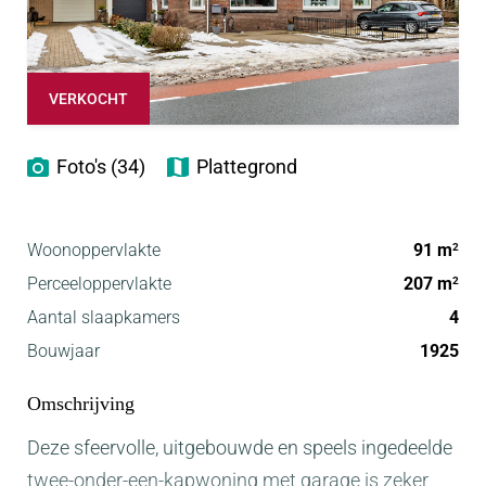
VERKOCHT
Foto's (34)
Plattegrond
Woonoppervlakte
91 m
2
Perceeloppervlakte
207 m
2
Aantal slaapkamers
4
Bouwjaar
1925
Omschrijving
Deze sfeervolle, uitgebouwde en speels ingedeelde
twee-onder-een-kapwoning met garage is zeker