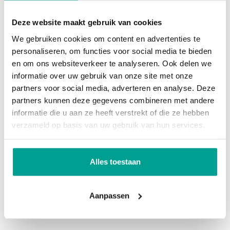
zonnepanelen. In de garage is eveneens de
omvormer voor de zonnepanelen geplaatst. Het
Deze website maakt gebruik van cookies
Overig
plafond van de garage is geïsoleerd.
We gebruiken cookies om content en advertenties te
personaliseren, om functies voor social media te bieden
Permanente bewoning
Ja
1e verdieping:
en om ons websiteverkeer te analyseren. Ook delen we
Onderhoud binnen
Goed
informatie over uw gebruik van onze site met onze
De overloop biedt toegang tot drie slaapkamers.
partners voor social media, adverteren en analyse. Deze
Onderhoud buiten
Goed
De hoofdslaapkamer ligt aan de voorzijde, de
partners kunnen deze gegevens combineren met andere
andere twee zijn gelegen in het midden en aan de
Huidig gebruik
Woonruimte
informatie die u aan ze heeft verstrekt of die ze hebben
achterzijde van de woning. De slaapkamer aan de
verzameld op basis van uw gebruik van hun services.
Huidige bestemming
Woonruimte
achterzijde beschikt over een deur die toegang
geeft tot het dak van de aanbouw.
Voorzieningen
Alles toestaan
2e verdieping:
Voorzieningen
Rolluiken, Tv kabel, Buitenzonwering,
Aanpassen
Airconditioning, Dakraam, Zonnepanelen,
Ruime, lichte zolderruimte voorzien van
Natuurlijke ventilatie
airconditioning, een vaste kast en bergruimte