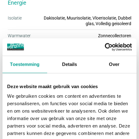
Energie
De introductie van 2 verschillende kaprichtingen
Isolatie
Dakisolatie, Muurisolatie, Vloerisolatie, Dubbel
glas, Volledig geisoleerd
tezamen met de verspringing in de rooilijn zorgen
Warmwater
Zonnecollectoren
voor een uniek samenspel tussen de nieuwe
woningen en de 2 bestaande waterwoningen op de
Verwarming
Warmtepomp
locatie. Door de kaprichtingen per 2 woningen om
Toestemming
Details
Over
en om toe te passen worden de bestaande
Buitenruimte
waterwoningen als het ware geadopteerd door de
Tuin
Geen tuin
nieuwbouw. De bestaande en nieuwe
Deze website maakt gebruik van cookies
waterwoningen verschillen weliswaar van elkaar in
We gebruiken cookies om content en advertenties te
Bergruimte
vorm en materialisering, maar behoren duidelijk tot
personaliseren, om functies voor social media te bieden
dezelfde familie.
en om ons websiteverkeer te analyseren. Ook delen we
Garage
Parkeerplaats
informatie over uw gebruik van onze site met onze
partners voor social media, adverteren en analyse. Deze
Schuur / Berging
VRIJSTAAND_HOUT
LOCATIE
partners kunnen deze gegevens combineren met andere