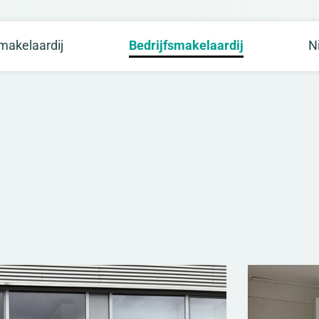
akelaardij
Bedrijfsmakelaardij
N