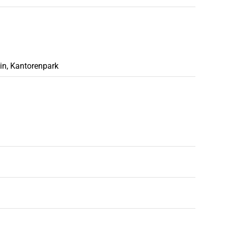
oormalige huurder.
ein, Kantorenpark
 telkens 5 jaar. Kortere huurperiode