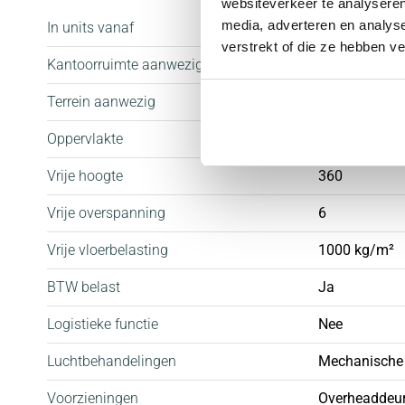
websiteverkeer te analyseren
op 5 autominuten afstand.
media, adverteren en analys
In units vanaf
87 m²
verstrekt of die ze hebben v
Parkeren:
Kantoorruimte aanwezig
Nee
Tot het gehuurde behoort 1 parkeerplaats.
Terrein aanwezig
Nee
Oppervlakte
87 m²
Voorzieningen:
De ruimte wordt als volgt opgeleverd:
Vrije hoogte
360
Vrije overspanning
6
- handmatig bedienbare overheaddeur (3,00 x 3,60)
- maximale vloerbelasting begane grond 1.000 m2
Vrije vloerbelasting
1000 kg/m²
- maximale vloerbelasting 1ste verdieping bedraag
BTW belast
Ja
- vrije hoogte ca. 3,60 meter:
Logistieke functie
Nee
- verwarming middels radiatoren;
- verlichting middels armaturen;
Luchtbehandelingen
Mechanische v
- toiletruimte met fonteintje;
Voorzieningen
Overheaddeure