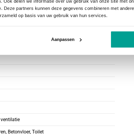
. Ook delen we informatie over uw gebruik van onze site met on
e. Deze partners kunnen deze gegevens combineren met andere i
erzameld op basis van uw gebruik van hun services.
Aanpassen
;
 kg/m2;
t 500 kg/m²;
entilatie
n, Betonvloer, Toilet