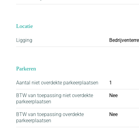
- meerdere elektra aansluitpunten (230V);
- De huidige kantoorruimte is aangelegd door de v
Locatie
Huurbetaling:
Vooruitbetaling per maand.
Ligging
Bedrijventerr
Voorschot servicekosten:
€ 35,- per maand exclusief BTW
Parkeren
Aantal niet overdekte parkeerplaatsen
1
Oplevering:
In overleg.
BTW van toepassing niet overdekte
Nee
parkeerplaatsen
Huurtermijn:
BTW van toepassing overdekte
Nee
parkeerplaatsen
5 jaar met een aansluitende verlengingsperiode van
bespreekbaar.