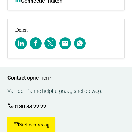
Connectie maken
Servicekosten:
Het voorschot servicekosten bedraagt € 30,- per
maand excl. BTW ten behoeve de navolgende
Delen
diensten:
- Onderhoud CV-installatie;
- Onderhoud mechanische ventilatie unit;
- Administratiekosten van 5% over de hierboven
genoemde punten.
Contact
opnemen?
Opleveringsdatum:
Van der Panne helpt u graag snel op weg.
Per 1 augustus 2026 beschikbaar.
0180 33 22 22
Huurtermijn:
Bij voorkeur een huurperiode van 5 jaar. Kortere
Stel een vraag
huurperioden zijn bespreekbaar.