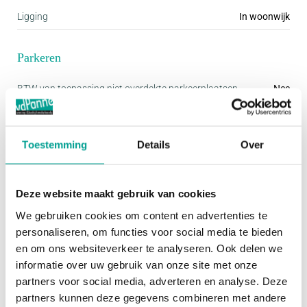
meterkast en het toilet (met fonteintje).
Ligging
In woonwijk
De ruimte beschikt over een plafondhoogte van
Parkeren
2,75 meter en wordt verwarmd via een CV-
BTW van toepassing niet overdekte parkeerplaatsen
Nee
installatie en convectoren.
BTW van toepassing overdekte parkeerplaatsen
Nee
In overleg met de huidige huurder kan het e.e.a.
Toestemming
Details
Over
Onderhoud
qua meubilair worden overgenomen /
achterblijven.
Onderhoud binnen waardering
Goed tot uitstekend
Deze website maakt gebruik van cookies
Onderhoud buiten waardering
Goed tot uitstekend
We gebruiken cookies om content en advertenties te
Locatie:
personaliseren, om functies voor social media te bieden
De kantoorruimte is uitstekend bereikbaar met
en om ons websiteverkeer te analyseren. Ook delen we
Energie
zowel eigen vervoer als het openbaar vervoer.
informatie over uw gebruik van onze site met onze
partners voor social media, adverteren en analyse. Deze
Gelegen in het stadsdeel Hillegersberg-Schiebroek,
Energie einddatum
donderdag 13 maart 2036
partners kunnen deze gegevens combineren met andere
profiteert deze locatie van een strategische ligging