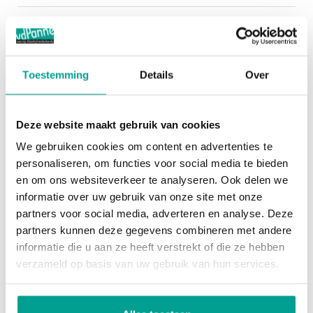
installatie op de verdieping aanwezig. Er is een
houten verdiepingsvloer toegepast. De verdieping
Parkeren
is voorzien van kunststof kozijnen met HR+ glas.
Aantal niet overdekte parkeerplaatsen
2
Er is een projectnotaris van toepassing.
Toestemming
Details
Over
BTW van toepassing niet overdekte parkeerplaatsen
Nee
Afmetingen:
BTW van toepassing overdekte parkeerplaatsen
Nee
Deze website maakt gebruik van cookies
Zie de (interactieve) plattegronden voor de
We gebruiken cookies om content en advertenties te
afmetingen van de woning.
Energie
personaliseren, om functies voor social media te bieden
en om ons websiteverkeer te analyseren. Ook delen we
Bouwjaar : 1998
Energie einddatum
maandag 5 februari 2029
informatie over uw gebruik van onze site met onze
partners voor social media, adverteren en analyse. Deze
Inhoud : 505 m³
Energieklasse
A
partners kunnen deze gegevens combineren met andere
Gebruiksoppervlakte wonen : 153 m²
informatie die u aan ze heeft verstrekt of die ze hebben
Overige inpandige ruimte : 0 m²
Kadastrale gegevens
verzameld op basis van uw gebruik van hun services.
Gebouwgebonden buitenruimte : 0 m²
Erfpacht eeuwigdurend afgekocht
Nee
Externe bergruimte : 0 m²