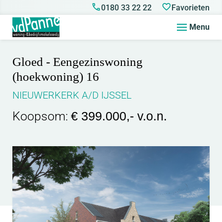
0180 33 22 22
Favorieten
Menu
Gloed - Eengezinswoning
(hoekwoning) 16
NIEUWERKERK A/D IJSSEL
Koopsom:
€ 399.000,- v.o.n.