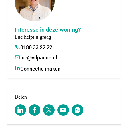
straks uit ongeveer 550 nieuwbouwwoningen,
waarvan de eerste vier fasen al zijn opgeleverd én
fase 5 en 6 binnenkort volgen.
Interesse in deze woning?
Luc helpt u graag
0180 33 22 22
luc@vdpanne.nl
Connectie maken
Delen