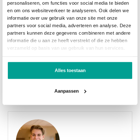
Bergruimte
personaliseren, om functies voor social media te bieden
gezin te starten. Nu, of over een tijdje misschien.
en om ons websiteverkeer te analyseren. Ook delen we
Met twee ruime slaapkamers én nog een kleinere,
informatie over uw gebruik van onze site met onze
Garage
Geen garage
partners voor social media, adverteren en analyse. Deze
heb je ruimte genoeg om te slapen én je hobby’s uit
partners kunnen deze gegevens combineren met andere
te oefenen. Op de eerste verdieping bevindt zich
Overig
informatie die u aan ze heeft verstrekt of die ze hebben
een badkamer met een (tweede) toilet. De tweede
verzameld op basis van uw gebruik van hun services.
Permanente bewoning
Ja
verdieping is vrij in te richten en bevat een
afgesloten wasruimte. De rijwoningen zijn ook
Onderhoud binnen
Uitstekend
Alles toestaan
beschikbaar als bijzondere hoekwoning of
Onderhoud buiten
Uitstekend
tuitwoning met nóg meer ruimte.
Aanpassen
Met grote groenplaatsen en de waterrijke, groen
ademende omgeving van Nieuwerkerk aan den
IJssel is de ruimte in de nieuwbouwwijk Esse
Zoom onmetelijk. Rustig wonen en tegelijkertijd
zeer centraal in de Randstad. Esse Zoom bestaat