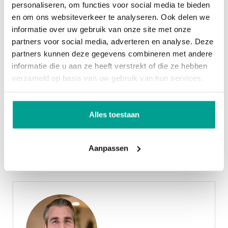
Bergruimte
personaliseren, om functies voor social media te bieden
gezin te starten. Nu, of over een tijdje misschien.
en om ons websiteverkeer te analyseren. Ook delen we
Met twee ruime slaapkamers én nog een kleinere,
informatie over uw gebruik van onze site met onze
Garage
Geen garage
partners voor social media, adverteren en analyse. Deze
heb je ruimte genoeg om te slapen én je hobby’s uit
partners kunnen deze gegevens combineren met andere
te oefenen. Op de eerste verdieping bevindt zich
Overig
informatie die u aan ze heeft verstrekt of die ze hebben
een badkamer met een (tweede) toilet. De tweede
verzameld op basis van uw gebruik van hun services.
Permanente bewoning
Ja
verdieping is vrij in te richten en bevat een
afgesloten wasruimte. De rijwoningen zijn ook
Onderhoud binnen
Uitstekend
Alles toestaan
beschikbaar als bijzondere hoekwoning of
Onderhoud buiten
Uitstekend
tuitwoning met nóg meer ruimte.
Aanpassen
Met grote groenplaatsen en de waterrijke, groen
ademende omgeving van Nieuwerkerk aan den
IJssel is de ruimte in de nieuwbouwwijk Esse
Zoom onmetelijk. Rustig wonen en tegelijkertijd
zeer centraal in de Randstad. Esse Zoom bestaat