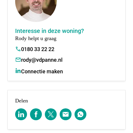
straks uit ongeveer 550 nieuwbouwwoningen,
waarvan de eerste vier fasen al zijn opgeleverd én
fase 5 en 6 binnenkort volgen.
Interesse in deze woning?
Rody helpt u graag
0180 33 22 22
rody@vdpanne.nl
Connectie maken
Delen