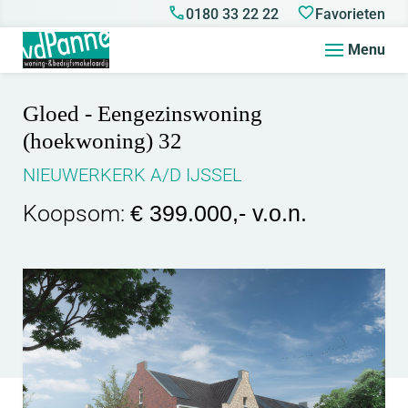
0180 33 22 22
Favorieten
Menu
Gloed - Eengezinswoning
(hoekwoning) 32
NIEUWERKERK A/D IJSSEL
Koopsom:
€ 399.000,- v.o.n.