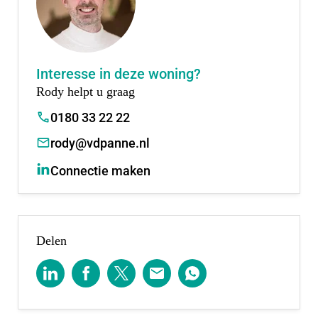
straks uit ongeveer 550 nieuwbouwwoningen,
waarvan de eerste vier fasen al zijn opgeleverd én
fase 5 en 6 binnenkort volgen.
Interesse in deze woning?
Rody helpt u graag
0180 33 22 22
rody@vdpanne.nl
Connectie maken
Delen