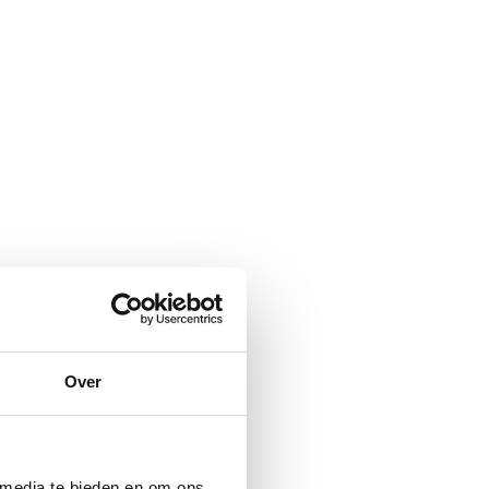
Over
 media te bieden en om ons