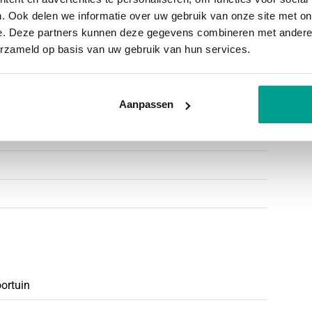
echt over diverse culinaire hotspots die zeker
. Ook delen we informatie over uw gebruik van onze site met on
e. Deze partners kunnen deze gegevens combineren met andere i
urant Thai Noon en Restaurant Meer Genieten.
erzameld op basis van uw gebruik van hun services.
volle en ontspannen omgeving.
isscholen: een openbare school, een rooms-
hool. Alle drie zijn centraal gelegen, waardoor ze
Aanpassen
mei 2036
oleerd
ngen van de woning.
tinstructie is bedoeld om een meer eenduidige
 een indicatie van de gebruiksoppervlakte. De
iet volledig uit, door bijvoorbeeld
oortuin
 bij het uitvoeren van de meting.