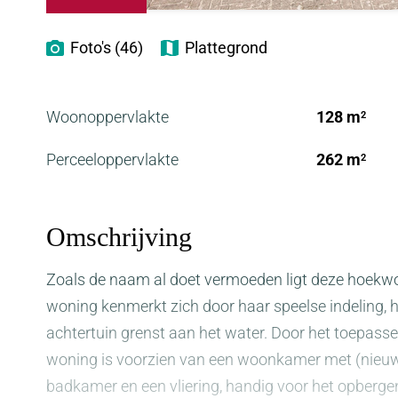
Foto's (46)
Plattegrond
Woonoppervlakte
128 m
2
Perceeloppervlakte
262 m
2
Omschrijving
Zoals de naam al doet vermoeden ligt deze hoekwo
woning kenmerkt zich door haar speelse indeling, h
achtertuin grenst aan het water. Door het toepass
woning is voorzien van een woonkamer met (nieuwe
badkamer en een vliering, handig voor het opberge