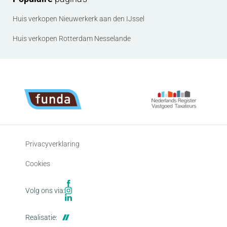
aan de makelaar. Alleen dan wordt de afspraak
ingepland.
Huis verkopen Nieuwerkerk aan den IJssel
Huis verkopen Rotterdam Nesselande
Privacyverklaring
Cookies
Volg ons via:
Realisatie: