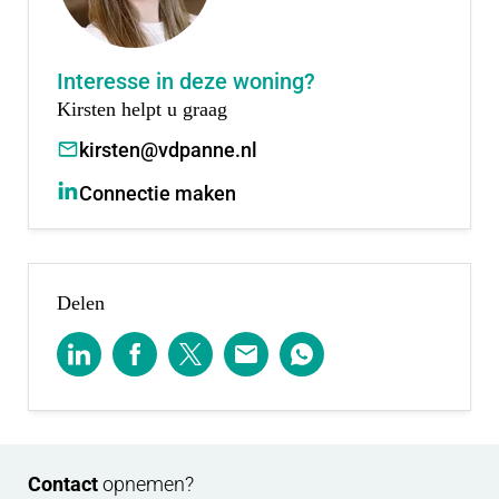
Meld je dan aan voor Woud via de projectwebsite.
Interesse in deze woning?
Scheele Makelaars en Van der Panne Makelaardij
Kirsten helpt u graag
staan graag voor je klaar om al je vragen te
kirsten@vdpanne.nl
beantwoorden en samen verder te kijken naar de
Connectie maken
mogelijkheden.
Voor de oneven bouwnummers neem je contact op
met:
Delen
Scheele makelaars.
Raadhuisplein 25-26
2914 KM Nieuwerkerk a/d IJssel
0180 315 544
Contact
opnemen?
Voor de even bouwnummers neem je contact op