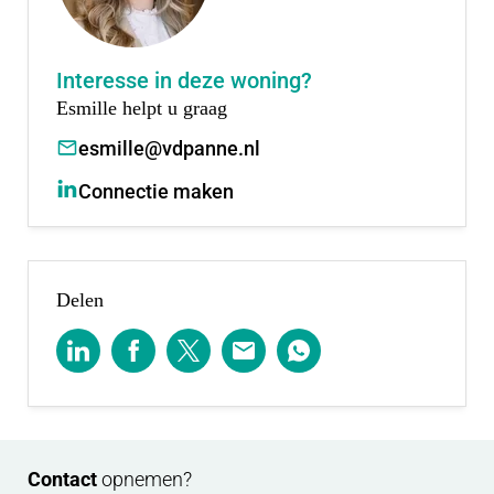
Meld je dan aan voor Woud via de projectwebsite.
Interesse in deze woning?
Scheele Makelaars en Van der Panne Makelaardij
Esmille helpt u graag
staan graag voor je klaar om al je vragen te
esmille@vdpanne.nl
beantwoorden en samen verder te kijken naar de
Connectie maken
mogelijkheden.
Voor de oneven bouwnummers neem je contact op
met:
Delen
Scheele makelaars.
Raadhuisplein 25-26
2914 KM Nieuwerkerk a/d IJssel
0180 315 544
Contact
opnemen?
Voor de even bouwnummers neem je contact op