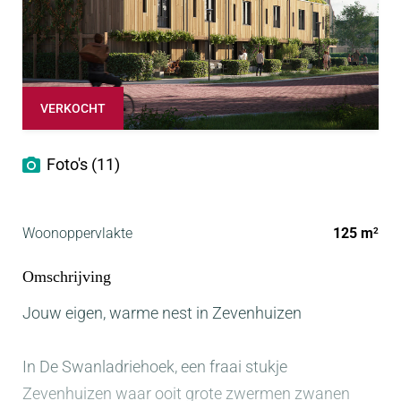
VERKOCHT
Foto's (11)
Woonoppervlakte
125 m
2
Omschrijving
Jouw eigen, warme nest in Zevenhuizen
In De Swanladriehoek, een fraai stukje
Zevenhuizen waar ooit grote zwermen zwanen