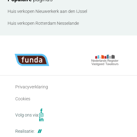
aan de makelaar. Alleen dan wordt de afspraak
ingepland.
Huis verkopen Nieuwerkerk aan den IJssel
Huis verkopen Rotterdam Nesselande
Privacyverklaring
Cookies
Volg ons via:
Realisatie: