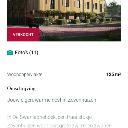
VERKOCHT
Foto's (11)
Woonoppervlakte
125 m
2
Omschrijving
Jouw eigen, warme nest in Zevenhuizen
In De Swanladriehoek, een fraai stukje
Zevenhuizen waar ooit grote zwermen zwanen