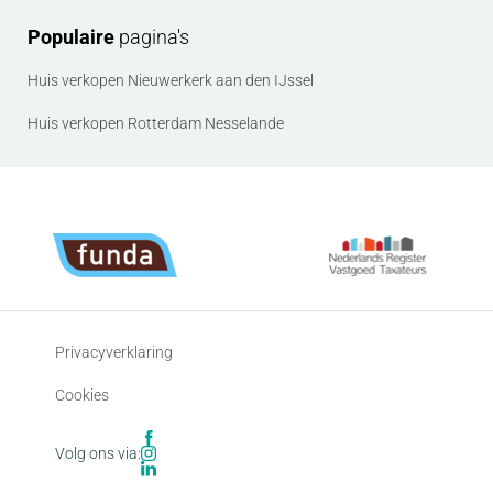
aan de makelaar. Alleen dan wordt de afspraak
ingepland.
Populaire
pagina's
Huis verkopen Nieuwerkerk aan den IJssel
Huis verkopen Rotterdam Nesselande
Privacyverklaring
Cookies
Volg ons via: