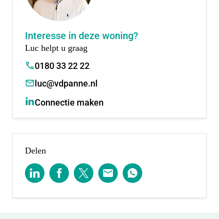
Meld je dan aan voor Woud via de projectwebsite.
Interesse in deze woning?
Scheele Makelaars en Van der Panne Makelaardij
Luc helpt u graag
staan graag voor je klaar om al je vragen te
0180 33 22 22
beantwoorden en samen verder te kijken naar de
luc@vdpanne.nl
mogelijkheden.
Connectie maken
Voor de oneven bouwnummers neem je contact op
met:
Scheele makelaars.
Delen
Raadhuisplein 25-26
2914 KM Nieuwerkerk a/d IJssel
0180 315 544
Voor de even bouwnummers neem je contact op