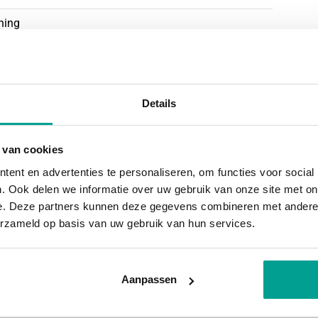
orden met een grote verscheidenheid aan
ning
en een passende woning te vinden. Stuk voor stuk
 woning
s, wat de buurt een gezellige uitstraling geeft.
emeen; ze zijn kindvriendelijk én autoluw. Dit
oont, terwijl je de dynamiek van de stad
Details
eg, In woonwijk
 van cookies
riatie koopwoningen, waarbij geen plattegrond
ent en advertenties te personaliseren, om functies voor social
 je gezin of je woonbehoefte, kies je voor een
. Ook delen we informatie over uw gebruik van onze site met on
en herenhuis van 7 meter breed, twee-onder-één-
e. Deze partners kunnen deze gegevens combineren met andere i
erzameld op basis van uw gebruik van hun services.
. In Praal woon je in ieder geval zoals dat
Aanpassen
enten