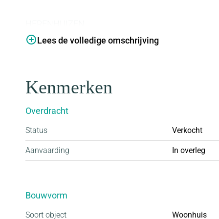
HERENHUIZEN
Met ruim 7.30 meter breedte geniet je met volle te
Lees de volledige omschrijving
en diepe herenhuizen bieden met 158 - 166 m2 woo
woningen zijn standaard uitgerust met een royale
Kenmerken
slaapkamers en hebben een vrij indeelbare open zo
zorgt ervoor dat je veel mogelijkheden hebt bij de in
Overdracht
verschillende variaties van de herenhuizen in Pr
geschakeld blokje van vier aan het water en hebben
Status
Verkocht
met een inpandige fietsenberging of een afwijkende 
Aanvaarding
In overleg
herenhuizen veel te kiezen.
EEN NIEUW THUIS
Bouwvorm
IN ESSE ZOOM
Soort object
Woonhuis