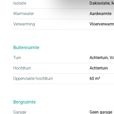
Isolatie
Dakisolatie, M
• Rustig wonen in Esse Zoom in Nieuwerkerk aan d
• Gasloos, duurzaam en energieneutraal
Warmwater
Aardwarmte
• Kindvriendelijke wijk met alle voorzieningen in de
Verwarming
Vloerverwarm
• Royale tuinen
• Ruime parkeergelegenheid, vaak op eigen erf
• Inclusief complete badkamer en keuken
Buitenruimte
Tuin
Achtertuin, V
Hoofdtuin
Achtertuin
Oppervlakte hoofdtuin
60 m²
Bergruimte
Garage
Geen garage