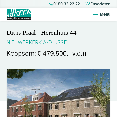
0180 33 22 22
Favorieten
Menu
Dit is Praal - Herenhuis 44
NIEUWERKERK A/D IJSSEL
Koopsom:
€ 479.500,- v.o.n.