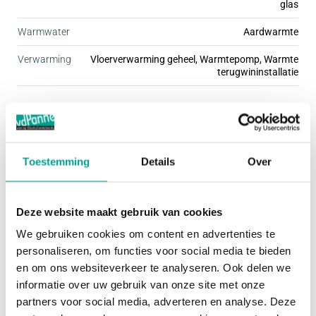
glas
Warmwater
Aardwarmte
De kleine woonbuurten, met Praal als nieuwste,
Verwarming
Vloerverwarming geheel, Warmtepomp, Warmte
worden met een grote verscheidenheid aan
terugwininstallatie
woningtypen ingericht. Daardoor is er voor
iedereen een passende woning te vinden. Stuk voor
Buitenruimte
stuk zijn deze woningen fraai afgewerkt met mooie
details, wat de buurt een gezellige uitstraling geeft.
Tuin
Achtertuin, Voortuin
Toestemming
Details
Over
De kleine woonbuurten hebben een ding met elkaar
Hoofdtuin
Achtertuin
gemeen; ze zijn kindvriendelijk én autoluw. Dit
Oppervlakte hoofdtuin
70 m²
zorgt ervoor dat je rustig en omgeven door groen
Deze website maakt gebruik van cookies
woont, terwijl je de dynamiek van de stad
We gebruiken cookies om content en advertenties te
Bergruimte
personaliseren, om functies voor social media te bieden
gemakkelijk kunt opzoeken.
en om ons websiteverkeer te analyseren. Ook delen we
Garage
Geen garage
informatie over uw gebruik van onze site met onze
Het programma van Praal bestaat uit een ruime
partners voor social media, adverteren en analyse. Deze
Schuur / Berging
VRIJSTAAND_HOUT
variatie koopwoningen, waarbij geen plattegrond