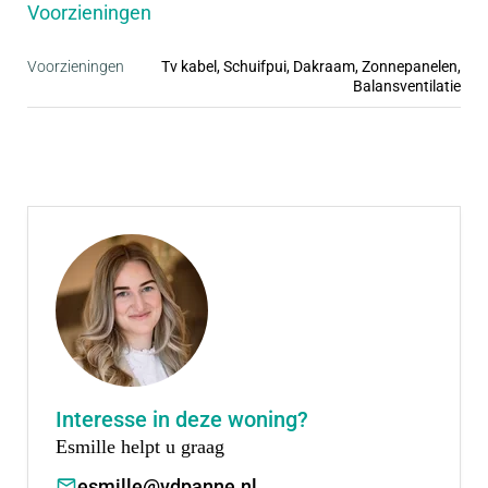
• Kindvriendelijke wijk met alle voorzieningen in de
Voorzieningen
buurt
• Royale tuinen
Voorzieningen
Tv kabel, Schuifpui, Dakraam, Zonnepanelen,
Balansventilatie
• Ruime parkeergelegenheid, vaak op eigen erf
• Inclusief complete badkamer en keuken
Interesse in deze woning?
Esmille helpt u graag
esmille@vdpanne.nl