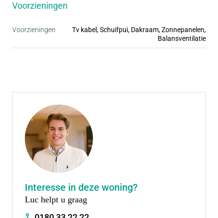
• Kindvriendelijke wijk met alle voorzieningen in de
Voorzieningen
buurt
• Royale tuinen
Voorzieningen
Tv kabel, Schuifpui, Dakraam, Zonnepanelen,
Balansventilatie
• Ruime parkeergelegenheid, vaak op eigen erf
• Inclusief complete badkamer en keuken
Interesse in deze woning?
Luc helpt u graag
0180 33 22 22