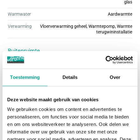
glas
Warmwater
Aardwarmte
De kleine woonbuurten, met Praal als nieuwste,
Verwarming
Vloerverwarming geheel, Warmtepomp, Warmte
worden met een grote verscheidenheid aan
terugwininstallatie
woningtypen ingericht. Daardoor is er voor
iedereen een passende woning te vinden. Stuk voor
Buitenruimte
stuk zijn deze woningen fraai afgewerkt met mooie
details, wat de buurt een gezellige uitstraling geeft.
Tuin
Achtertuin, Voortuin
De kleine woonbuurten hebben een ding met elkaar
Toestemming
Details
Over
Hoofdtuin
Achtertuin
gemeen; ze zijn kindvriendelijk én autoluw. Dit
Oppervlakte hoofdtuin
80 m²
zorgt ervoor dat je rustig en omgeven door groen
Deze website maakt gebruik van cookies
woont, terwijl je de dynamiek van de stad
Bergruimte
We gebruiken cookies om content en advertenties te
gemakkelijk kunt opzoeken.
personaliseren, om functies voor social media te bieden
en om ons websiteverkeer te analyseren. Ook delen we
Garage
Geen garage
Het programma van Praal bestaat uit een ruime
informatie over uw gebruik van onze site met onze
Schuur / Berging
VRIJSTAAND_HOUT
partners voor social media, adverteren en analyse. Deze
variatie koopwoningen, waarbij geen plattegrond