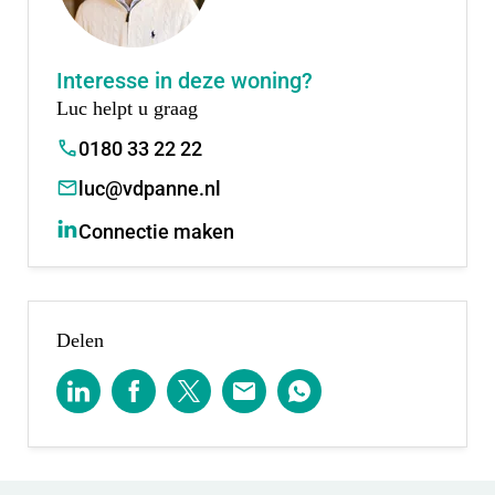
Meld je dan aan voor Woud via de projectwebsite.
Interesse in deze woning?
Scheele Makelaars en Van der Panne Makelaardij
Luc helpt u graag
staan graag voor je klaar om al je vragen te
0180 33 22 22
beantwoorden en samen verder te kijken naar de
luc@vdpanne.nl
mogelijkheden.
Connectie maken
Voor de oneven bouwnummers neem je contact op
met:
Scheele makelaars.
Delen
Raadhuisplein 25-26
2914 KM Nieuwerkerk a/d IJssel
0180 315 544
Voor de even bouwnummers neem je contact op