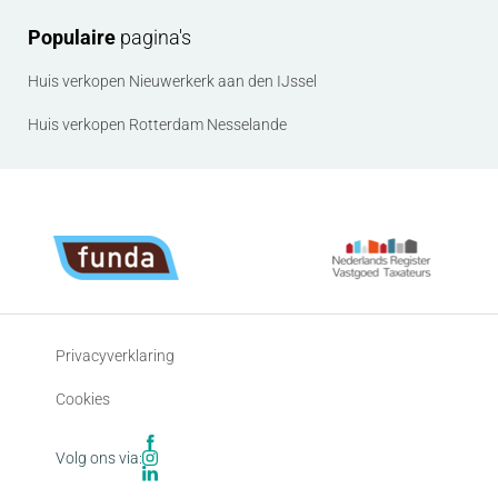
aan de makelaar. Alleen dan wordt de afspraak
ingepland.
Populaire
pagina's
Huis verkopen Nieuwerkerk aan den IJssel
Huis verkopen Rotterdam Nesselande
Privacyverklaring
Cookies
Volg ons via: