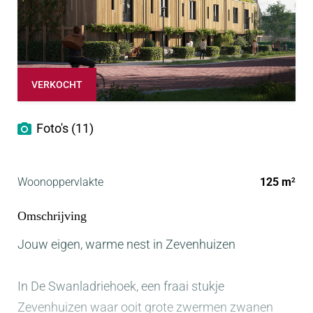
VERKOCHT
Foto's (11)
Woonoppervlakte
125 m
2
Omschrijving
Jouw eigen, warme nest in Zevenhuizen
In De Swanladriehoek, een fraai stukje
Zevenhuizen waar ooit grote zwermen zwanen