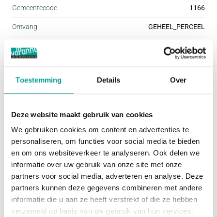
Gemeentecode
1166
De vraagprijs bedraagt € 60.000,- excl. BTW en
Omvang
GEHEEL_PERCEEL
overdrachtsbelasting.
Oppervlakte
1290 m²
Perceel
2532
Bedrijventerrein:
Toestemming
Details
Over
Garaxe XL is gerealiseerd op bedrijventerrein
Sectie
E
Nijverheidscentrum te Zevenhuizen. De dorpskern
ligt eveneens in de directe omgeving met alle
Deze website maakt gebruik van cookies
denkbare voorzieningen zoals winkels en horeca
We gebruiken cookies om content en advertenties te
personaliseren, om functies voor social media te bieden
gelegenheden.
en om ons websiteverkeer te analyseren. Ook delen we
informatie over uw gebruik van onze site met onze
Bereikbaarheid:
partners voor social media, adverteren en analyse. Deze
Garage XL is centraal gelegen tussen Gouda,
partners kunnen deze gegevens combineren met andere
informatie die u aan ze heeft verstrekt of die ze hebben
Zoetermeer en Rotterdam. De units liggen zeer
verzameld op basis van uw gebruik van hun services.
goed ten opzichte van de snelweg A-20 en snelweg