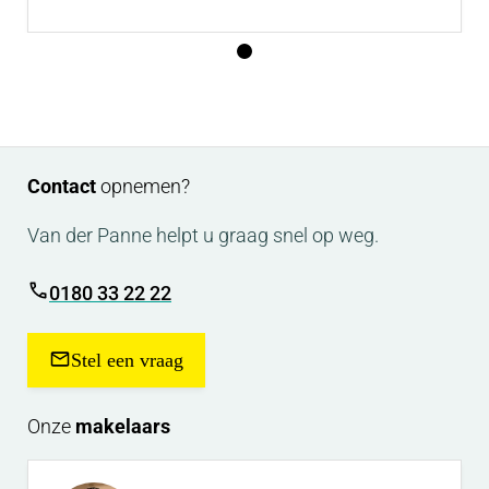
Afmetingen:
Garage : 7 diep x 3 breed
Bouwjaar : 2019
Contact
opnemen?
Van der Panne helpt u graag snel op weg.
0180 33 22 22
Stel een vraag
Onze
makelaars