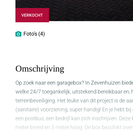
VERKOCHT
Foto's (4)
Omschrijving
Op zoek naar een garagebox? In Zevenhuizen bie
welke 24/7 toegankelijk, uitstekend bereikbaar en, h
terreinbeveiliging. Het leuke van dit project is d
(sanitaire) voorziening, super handig! En je hebt bi
een postbus, een bedrijf kan zich inschrijven. Deze
meter breed en 3 meter hoog. De box beschikt over e