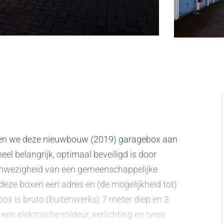
den we deze nieuwbouw (2019) garagebox aan
eel belangrijk, optimaal beveiligd is door
e aanwezigheid van een gemeenschappelijke
j deze boxen een adres en (de mogelijkheid tot)
 box is bruto (buitenwerks) 7 meter diep en 3
en elektrische roldeur, verlichting en twee