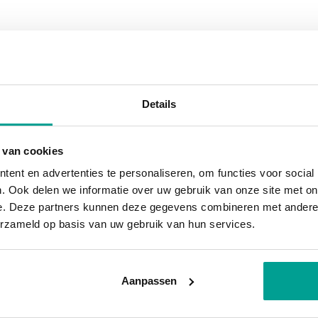
atuur aan de gevel om de 3 à 4 garageboxen
ein, In woonwijk
rdrachtsbelasting.
Details
erheidscentrum te Zevenhuizen. De dorpskern ligt
 voorzieningen zoals winkels en horeca
 van cookies
ent en advertenties te personaliseren, om functies voor social
. Ook delen we informatie over uw gebruik van onze site met on
e. Deze partners kunnen deze gegevens combineren met andere i
rmeer en Rotterdam. De units liggen zeer goed
erzameld op basis van uw gebruik van hun services.
via de N-219. De bushalte waar buslijn 175 stopt
tion Waddinxveen Noord naar treinstation
Aanpassen
Capelle aan den IJssel.