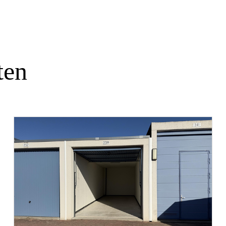
ten
oopovereenkomst of zoveel later als partijen nader
nkgarantie te stellen of een waarborgsom bij de
psom.
scentrum" bedrijfsdoeleinde t/m categorie 2 van
gelijke zorgvuldigheid samengesteld. Voor de