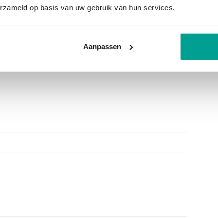
erzameld op basis van uw gebruik van hun services.
ch een grote, reeds ingedeelde zolderverdieping
ning
eaal voor bijvoorbeeld nog een extra slaap- of
één kapwoning
arage/berging voorzien van een opstelplaats
Aanpassen
ng
he ruimte