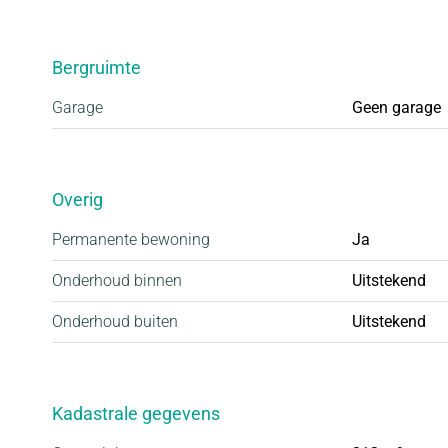
Standaard vloerverwarming & bodemwarmtepom
Uitgebreid pakket aan optiemogelijkheden
Bergruimte
Garage
Geen garage
Koopsommen
Hoewel de koopsommen nog definitief vastgesteld 
woningen zullen worden aangeboden vanaf circa € 6
Overig
Permanente bewoning
Ja
Onderhoud binnen
Uitstekend
Onderhoud buiten
Uitstekend
Kadastrale gegevens