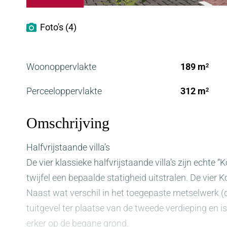
Foto's (4)
Woonoppervlakte
189 m
2
Perceeloppervlakte
312 m
2
Omschrijving
Halfvrijstaande villa’s
De vier klassieke halfvrijstaande villa’s zijn echte
twijfel een bepaalde statigheid uitstralen. De vier 
Naast wat verschil in het toegepaste metselwerk 
tuitgevel ter plaatse van de tweede verdieping e
erker op de begane grond.