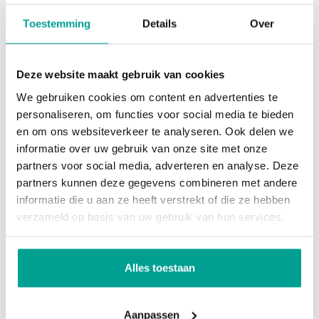
Isolatie
Volledig geisoleerd
Toestemming
Details
Over
Verwarming
Warmtepomp
Deze website maakt gebruik van cookies
Buitenruimte
We gebruiken cookies om content en advertenties te
personaliseren, om functies voor social media te bieden
Tuin
Geen tuin
en om ons websiteverkeer te analyseren. Ook delen we
informatie over uw gebruik van onze site met onze
partners voor social media, adverteren en analyse. Deze
Bergruimte
partners kunnen deze gegevens combineren met andere
informatie die u aan ze heeft verstrekt of die ze hebben
Garage
Geen garage
verzameld op basis van uw gebruik van hun services.
Overig
Alles toestaan
Permanente bewoning
Ja
Onderhoud binnen
Uitstekend
Aanpassen