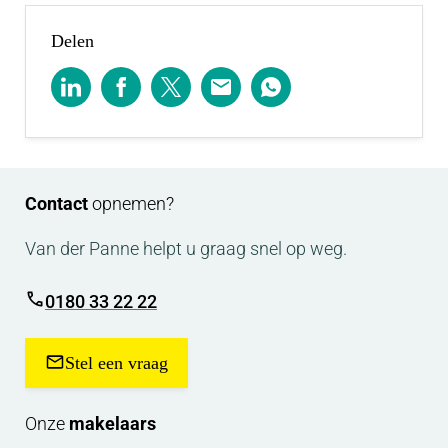
610.000,- v.o.n.
Delen
Contact
opnemen?
Van der Panne helpt u graag snel op weg.
0180 33 22 22
Stel een vraag
Onze
makelaars