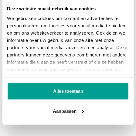
Bergruimte
Uiteraard geldt ook voor deze woningen dat er
Deze website maakt gebruik van cookies
goed is nagedacht over duurzaamheid en
We gebruiken cookies om content en advertenties te
Garage
Geen garage
personaliseren, om functies voor social media te bieden
energiezuinigheid. De woningen beschikken
en om ons websiteverkeer te analyseren. Ook delen we
allemaal over een bodemwarmtepomp en
Overig
informatie over uw gebruik van onze site met onze
zonnepanelen. Voor de woningen geldt dat ze een
partners voor social media, adverteren en analyse. Deze
Permanente bewoning
Ja
energielabel A++++ hebben; dat wil zeggen: de
partners kunnen deze gegevens combineren met andere
informatie die u aan ze heeft verstrekt of die ze hebben
woningen wekken meer dan genoeg hernieuwbare
Onderhoud binnen
Uitstekend
verzameld op basis van uw gebruik van hun services.
energie op om het gebouw gebonden
Onderhoud buiten
Uitstekend
energieverbruik te compenseren en zodoende het
fossiele energieverbruik te reduceren.
Alles toestaan
Kadastrale gegevens
Aantal kenmerken
Oppervlakte
225 m²
Aanpassen
Aantal: 3 stuks
Eigendomssituatie
Volle eigendom
Woonoppervlakte: ca. 189 – 199 m2
Ruimte in overvloed