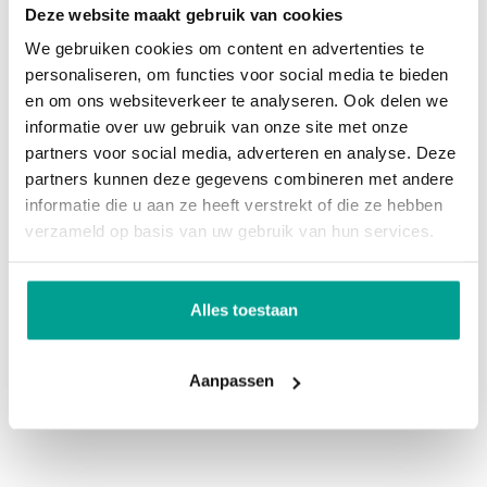
Deze website maakt gebruik van cookies
goed is nagedacht over duurzaamheid en
Garage
Geen garage
We gebruiken cookies om content en advertenties te
energiezuinigheid. De woningen beschikken
personaliseren, om functies voor social media te bieden
allemaal over een bodemwarmtepomp en
Overig
en om ons websiteverkeer te analyseren. Ook delen we
zonnepanelen. Voor de woningen geldt dat ze een
informatie over uw gebruik van onze site met onze
Permanente bewoning
Ja
partners voor social media, adverteren en analyse. Deze
energielabel A++++ hebben; dat wil zeggen: de
partners kunnen deze gegevens combineren met andere
woningen wekken meer dan genoeg hernieuwbare
Onderhoud binnen
Uitstekend
informatie die u aan ze heeft verstrekt of die ze hebben
energie op om het gebouw gebonden
verzameld op basis van uw gebruik van hun services.
Onderhoud buiten
Uitstekend
energieverbruik te compenseren en zodoende het
fossiele energieverbruik te reduceren.
Kadastrale gegevens
Alles toestaan
Aantal kenmerken
Oppervlakte
203 m²
Aanpassen
Aantal: 3 stuks
Eigendomssituatie
Volle eigendom
Woonoppervlakte: ca. 189 – 199 m2
Ruimte in overvloed
Unieke ligging aan groenstrook & waterpartij