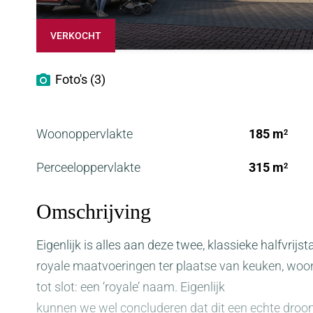
VERKOCHT
Foto's (3)
Woonoppervlakte
185 m
2
Perceeloppervlakte
315 m
2
Omschrijving
Eigenlijk is alles aan deze twee, klassieke halfvrijst
royale maatvoeringen ter plaatse van keuken, woo
tot slot: een ‘royale’ naam. Eigenlijk
kunnen we wel concluderen dat dit een echte dro