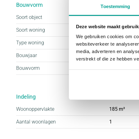
Bouwvorm
Toestemming
Soort object
Woonhuis
Deze website maakt gebruik
Soort woning
Eengezinswo
We gebruiken cookies om cont
Type woning
Twee onder 
websiteverkeer te analyseren
media, adverteren en analys
Bouwjaar
2021
verstrekt of die ze hebben v
Bouwvorm
Nieuwbouw
Indeling
Woonoppervlakte
185 m²
Aantal woonlagen
1