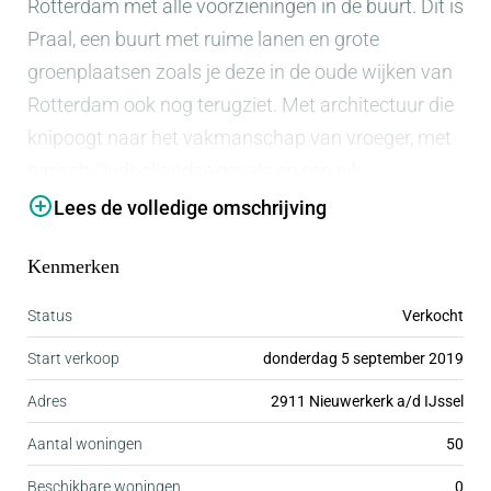
Rotterdam met alle voorzieningen in de buurt. Dit is
Praal, een buurt met ruime lanen en grote
groenplaatsen zoals je deze in de oude wijken van
Rotterdam ook nog terugziet. Met architectuur die
knipoogt naar het vakmanschap van vroeger, met
typisch Oudhollandse gevels en een rijk
afwerkingsniveau. De royale woonbeleving van
Lees de volledige omschrijving
Praal vind je in de wijk Esse Zoom aan de Zuidkant
Kenmerken
van Nieuwerkerk aan den IJssel.
Status
Verkocht
EEN NIEUW THUIS
Start verkoop
donderdag 5 september 2019
IN ESSE ZOOM
Adres
2911 Nieuwerkerk a/d IJssel
De kleine woonbuurten, met Praal als nieuwste,
Aantal woningen
50
worden met een grote verscheidenheid aan
Beschikbare woningen
0