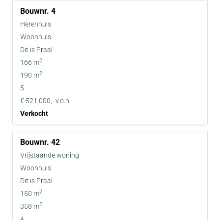
4
Herenhuis
Woonhuis
Dit is Praal
2
166 m
2
190 m
5
€ 521.000,- v.o.n.
Verkocht
42
Vrijstaande woning
Woonhuis
Dit is Praal
2
150 m
2
358 m
4