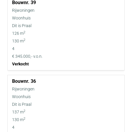
39
• Inclusief complete badkamer en keuken
Rijwoningen
Woonhuis
Dit is Praal
2
126 m
2
130 m
4
€ 345.000,- v.o.n.
Verkocht
36
Rijwoningen
Woonhuis
Dit is Praal
2
137 m
2
130 m
4