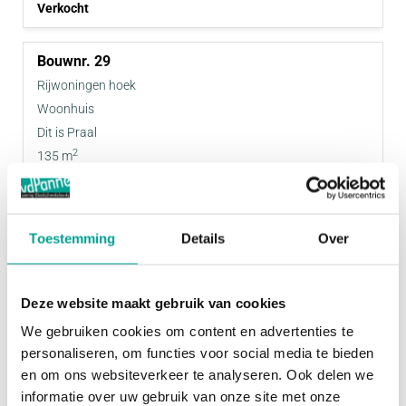
Verkocht
29
Rijwoningen hoek
Woonhuis
Dit is Praal
2
135 m
2
143 m
4
€ 412.500,- v.o.n.
Toestemming
Details
Over
Verkocht
Deze website maakt gebruik van cookies
26
Rijwoningen hoek
We gebruiken cookies om content en advertenties te
Woonhuis
personaliseren, om functies voor social media te bieden
en om ons websiteverkeer te analyseren. Ook delen we
Dit is Praal
informatie over uw gebruik van onze site met onze
2
133 m