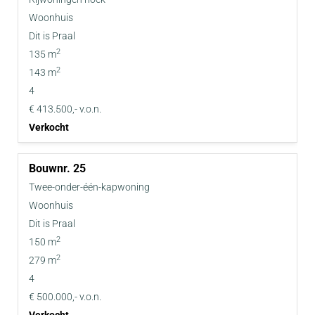
Woonhuis
Dit is Praal
2
135 m
2
143 m
4
€ 413.500,- v.o.n.
Verkocht
25
Twee-onder-één-kapwoning
Woonhuis
Dit is Praal
2
150 m
2
279 m
4
€ 500.000,- v.o.n.