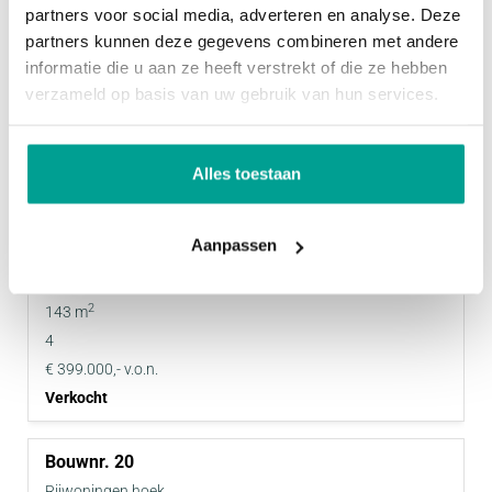
partners voor social media, adverteren en analyse. Deze
2
143 m
partners kunnen deze gegevens combineren met andere
4
informatie die u aan ze heeft verstrekt of die ze hebben
€ 399.000,- v.o.n.
verzameld op basis van uw gebruik van hun services.
Verkocht
23
Alles toestaan
Rijwoningen hoek
Woonhuis
Aanpassen
Dit is Praal
2
133 m
2
143 m
4
€ 399.000,- v.o.n.
Verkocht
20
Rijwoningen hoek