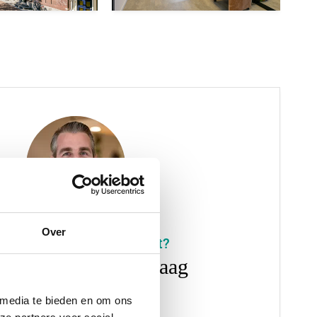
Over
Interesse in dit object?
Rody helpt u graag
0180 33 22 22
 media te bieden en om ons