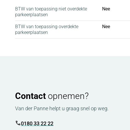
Disclaimer: indien echter blijkt dat de energieprijz
BTW van toepassing niet overdekte
Nee
verbruikt volgt er op basis van feitelijk gebruik een
parkeerplaatsen
BTW van toepassing overdekte
Nee
Waarborgsom:
parkeerplaatsen
Er is een waarborgsom verschuldigd ter hoogte v
Parkeren:
Er is voldoende parkeergelegenheid in de omgeving
Voorzieningen kantoorruimte:
- entree, trapopgang naar de verdieping;
Contact
opnemen?
- met PVC afgewerkte vloeren;
- plafondhoogte ca. 3,38 meter;
Van der Panne helpt u graag snel op weg.
- mannen en vrouwen toilet;
0180 33 22 22
- gezamenlijke keuken;