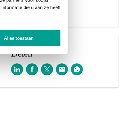
ze partners voor social
rody@vdpanne.nl
nformatie die u aan ze heeft
Connectie maken
Alles toestaan
Delen