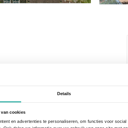
uis in Maassluis! Een brok historie. Het pand is
 de laatste jaren in gebruik als
chter diverse kantoorruimtes te vinden, op een
Details
 van cookies
schikbaar. De huurprijs hiervan bedraagt € 700,-
ent en advertenties te personaliseren, om functies voor social