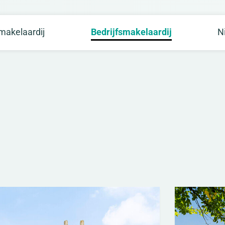
akelaardij
Bedrijfsmakelaardij
N