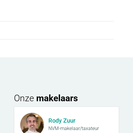
en drastisch stijgen en de huurder meer gas heeft
 nabetaling.
an 3 maanden huur.
 te vinden.
Onze
makelaars
Rody Zuur
NVM-makelaar/taxateur