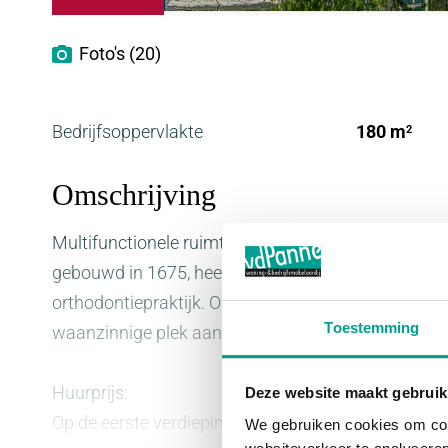
Foto's (20)
Bedrijfsoppervlakte
180 m
2
Omschrijving
Multifunctionele ruimtes in het monumentale Weesh
gebouwd in 1675, heeft diverse functies gehad en is
orthodontiepraktijk. Op de twee verdiepingen zijn e
Toestemming
waanzinnige plek aan het water en in het centrum!
Huurprijs:
Deze website maakt gebruik
Op de eerste verdieping is een ruimte van 35 m2 be
We gebruiken cookies om cont