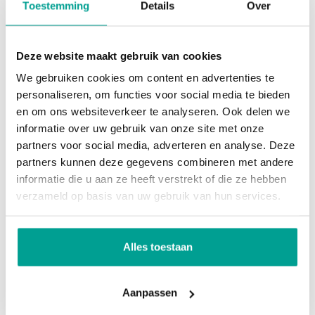
Zevenhuizen.
Toestemming
Details
Over
Wat ik hierna ga doen weet ik eigenlijk nog niet.
Deze website maakt gebruik van cookies
Mijn vrouw en ik gaan in ieder geval verhuizen naar
We gebruiken cookies om content en advertenties te
het centrum van Breda. Zij komt namelijk uit het
personaliseren, om functies voor social media te bieden
bourgondische Brabant. Hoe ik mijn dagen verder
en om ons websiteverkeer te analyseren. Ook delen we
informatie over uw gebruik van onze site met onze
in ga vullen staat nog open, er komt vast iets leuks
partners voor social media, adverteren en analyse. Deze
op mijn pad!
partners kunnen deze gegevens combineren met andere
informatie die u aan ze heeft verstrekt of die ze hebben
Een ieder in ieder geval bedankt voor het
verzameld op basis van uw gebruik van hun services.
vertrouwen. Ik kijk terug op een fantastische tijd en
wens Rody veel succes met de voortzetting van
Alles toestaan
het bedrijf.
Aanpassen