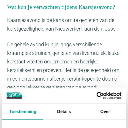
Wat kun je verwachten tijdens Kaarsjesavond?
Kaarsjesavond is dé kans om te genieten van de
kerstgezelligheid van Nieuwerkerk aan den IJssel.
De gehele avond kun je langs verschillende
kraampjes struinen, genieten van livemuziek, leuke
kerstactiviteiten ondernemen en heerlijke
kerstlekkernijen proeven. Het is dé gelegenheid om
in een ontspannen sfeer je kerstinkopen te doen of
gewoon lekker te genieten van de avond!
Van der Panne kijkt er naar uit om je te ontmoeten
en samen een gezellige, sfeervolle avond te
Toestemming
Details
Over
beleven. Dus, zet 13 december in je agenda, kom