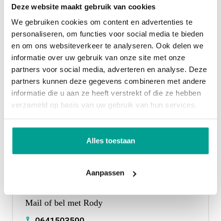
langs bij onze stand voor een heerlijke warme
Deze website maakt gebruik van cookies
chocomel, en geniet van alles wat deze prachtige
We gebruiken cookies om content en advertenties te
avond te bieden heeft!
personaliseren, om functies voor social media te bieden
en om ons websiteverkeer te analyseren. Ook delen we
informatie over uw gebruik van onze site met onze
Delen
partners voor social media, adverteren en analyse. Deze
partners kunnen deze gegevens combineren met andere
informatie die u aan ze heeft verstrekt of die ze hebben
verzameld op basis van uw gebruik van hun services.
Alles toestaan
Aanpassen
Mail of bel met Rody
0641503590