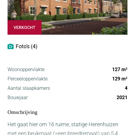
VERKOCHT
Foto's (4)
Woonoppervlakte
127 m
2
Perceeloppervlakte
129 m
2
Aantal slaapkamers
4
Bouwjaar
2021
Omschrijving
Het gaat hier om 16 ruime, statige Herenhuizen
met een beukmaat (=een breedtemaat) van 5,4