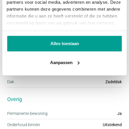
partners voor social media, adverteren en analyse. Deze
Garage
Geen garage
partners kunnen deze gegevens combineren met andere
informatie die u aan ze heeft verstrekt of die ze hebben
Schuur / Berging
VRIJSTAAND_HOUT
verzameld op basis van uw gebruik van hun services.
Parkeergelegenheid
Alles toestaan
Voorzieningen
Openbaar parkeren, Op eigen terrein
Aanpassen
Dak
Dak
Zadeldak
Overig
Permanente bewoning
Ja
Onderhoud binnen
Uitstekend