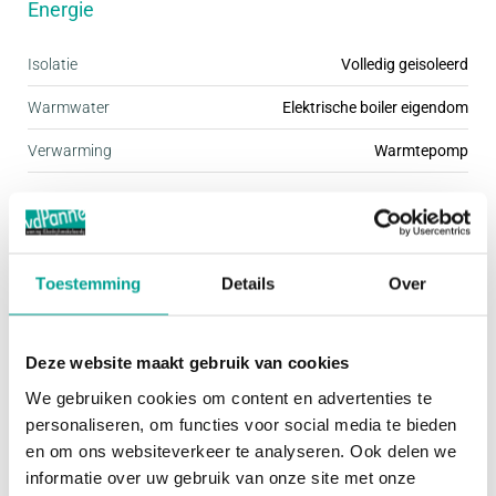
Energie
energiezuinigheid. Voor de woningen geldt dat ze
een EPC van nul hebben (EPC=0); dat betekent dat
Isolatie
Volledig geisoleerd
de woningen, onder meer door de aanwezige
Warmwater
Elektrische boiler eigendom
zonnepanelen, zeer energiezuinig zijn. Alle
Verwarming
Warmtepomp
woningen worden “gasloos” gebouwd. Een
bodemwarmtepomp zorgt voor de verwarming en
Buitenruimte
het warm water. U bent dus helemaal klaar voor de
toekomst!
Tuin
Achtertuin
Toestemming
Details
Over
Hoofdtuin
Achtertuin
Oppervlakte hoofdtuin
68 m²
Deze website maakt gebruik van cookies
We gebruiken cookies om content en advertenties te
Ligging hoofdtuin
Zuidwest
personaliseren, om functies voor social media te bieden
en om ons websiteverkeer te analyseren. Ook delen we
Bergruimte
informatie over uw gebruik van onze site met onze