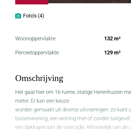
Foto's (4)
Woonoppervlakte
132 m
2
Perceeloppervlakte
129 m
2
Omschrijving
Het gaat hier om 16 ruime, statige Herenhuizen m
meter. Er kan een keuze
worden gemaakt uit diverse uitvoeringen: zo kunt 
tussenwoning, een woning met of zonder tuitgevel
een dakkapel aan de voorzijde. Afhankelijk van de