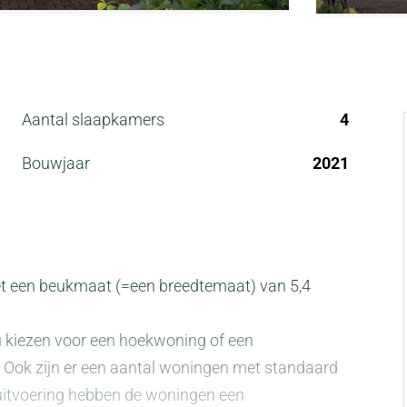
Aantal slaapkamers
4
Bouwjaar
2021
et een beukmaat (=een breedtemaat) van 5,4
u kiezen voor een hoekwoning of een
. Ook zijn er een aantal woningen met standaard
 uitvoering hebben de woningen een