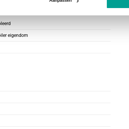
Aanpassen
oleerd
oiler eigendom