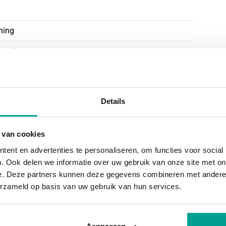
 zorgt voor de verwarming en het warm water.
ning
 woning
Details
 van cookies
ent en advertenties te personaliseren, om functies voor social
. Ook delen we informatie over uw gebruik van onze site met on
e. Deze partners kunnen deze gegevens combineren met andere i
erzameld op basis van uw gebruik van hun services.