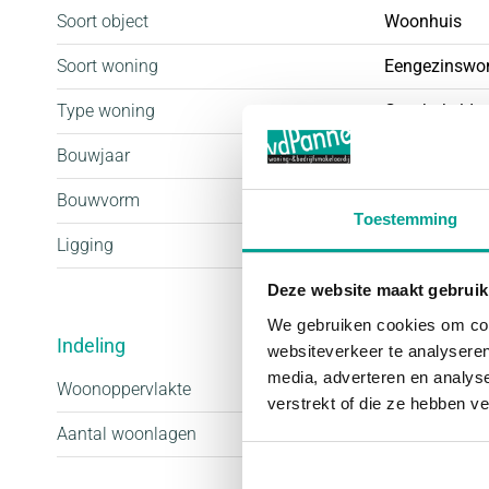
worden “gasloos” gebouwd. Een bodemwarmtepomp
Soort object
Woonhuis
U bent dus helemaal klaar voor de toekomst!
Soort woning
Eengezinswo
Type woning
Geschakelde
Bouwjaar
2021
Bouwvorm
Nieuwbouw
Toestemming
Ligging
In woonwijk
Deze website maakt gebruik
We gebruiken cookies om cont
Indeling
websiteverkeer te analyseren
media, adverteren en analys
Woonoppervlakte
132 m²
verstrekt of die ze hebben v
Aantal woonlagen
3