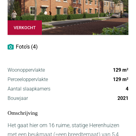
VERKOCHT
Foto's (4)
Woonoppervlakte
129 m
2
Perceeloppervlakte
129 m
2
Aantal slaapkamers
4
Bouwjaar
2021
Omschrijving
Het gaat hier om 16 ruime, statige Herenhuizen
met een beukmaat (=een breedtemaat) van 5,4