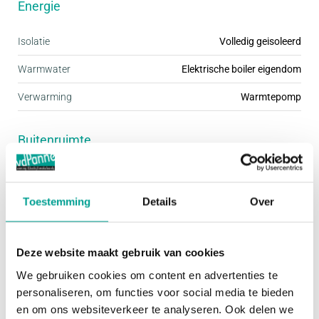
Energie
energiezuinigheid. Voor de woningen geldt dat ze
een EPC van nul hebben (EPC=0); dat betekent dat
Isolatie
Volledig geisoleerd
de woningen, onder meer door de aanwezige
Warmwater
Elektrische boiler eigendom
zonnepanelen, zeer energiezuinig zijn. Alle
Verwarming
Warmtepomp
woningen worden “gasloos” gebouwd. Een
bodemwarmtepomp zorgt voor de verwarming en
Buitenruimte
het warm water. U bent dus helemaal klaar voor de
toekomst!
Tuin
Achtertuin
Toestemming
Details
Over
Hoofdtuin
Achtertuin
Oppervlakte hoofdtuin
68 m²
Deze website maakt gebruik van cookies
Ligging hoofdtuin
Zuidwest
We gebruiken cookies om content en advertenties te
personaliseren, om functies voor social media te bieden
Bergruimte
en om ons websiteverkeer te analyseren. Ook delen we