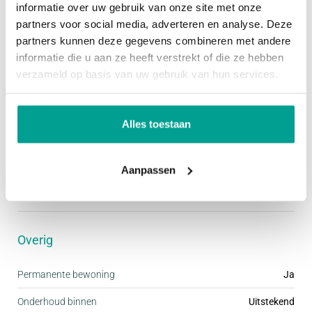
informatie over uw gebruik van onze site met onze
Garage
Geen garage
partners voor social media, adverteren en analyse. Deze
partners kunnen deze gegevens combineren met andere
Schuur / Berging
VRIJSTAAND_HOUT
informatie die u aan ze heeft verstrekt of die ze hebben
verzameld op basis van uw gebruik van hun services.
Parkeergelegenheid
Voorzieningen
Openbaar parkeren, Op eigen terrein
Alles toestaan
Dak
Aanpassen
Dak
Zadeldak
Overig
Permanente bewoning
Ja
Onderhoud binnen
Uitstekend