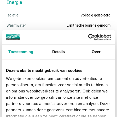
Energie
energiezuinigheid. Voor de woningen geldt dat ze
een EPC van nul hebben (EPC=0); dat betekent dat
Isolatie
Volledig geisoleerd
de woningen, onder meer door de aanwezige
Warmwater
Elektrische boiler eigendom
zonnepanelen, zeer energiezuinig zijn. Alle
Verwarming
Warmtepomp
woningen worden “gasloos” gebouwd. Een
bodemwarmtepomp zorgt voor de verwarming en
Buitenruimte
Toestemming
Details
Over
het warm water. U bent dus helemaal klaar voor de
toekomst!
Tuin
Achtertuin
Deze website maakt gebruik van cookies
We gebruiken cookies om content en advertenties te
Bergruimte
personaliseren, om functies voor social media te bieden
en om ons websiteverkeer te analyseren. Ook delen we
Garage
Geen garage
informatie over uw gebruik van onze site met onze
Schuur / Berging
VRIJSTAAND_HOUT
partners voor social media, adverteren en analyse. Deze
partners kunnen deze gegevens combineren met andere
informatie die u aan ze heeft verstrekt of die ze hebben