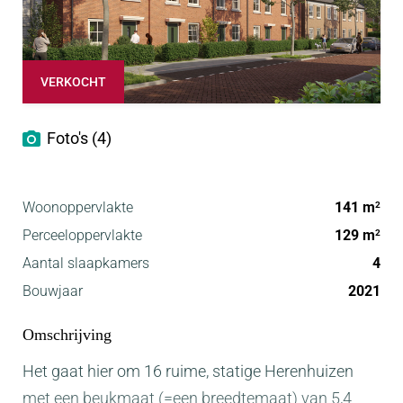
VERKOCHT
Foto's (4)
Woonoppervlakte
141 m
2
Perceeloppervlakte
129 m
2
Aantal slaapkamers
4
Bouwjaar
2021
Omschrijving
Het gaat hier om 16 ruime, statige Herenhuizen
met een beukmaat (=een breedtemaat) van 5,4