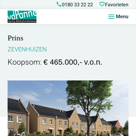
0180 33 22 22
Favorieten
Menu
Prins
ZEVENHUIZEN
Koopsom:
€ 465.000,- v.o.n.