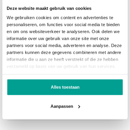
Bergruimte
Deze website maakt gebruik van cookies
Zoals ook voor alle overige woningen van
We gebruiken cookies om content en advertenties te
Garage
Geen garage
personaliseren, om functies voor social media te bieden
Koningskwartier – fase 8 geldt kennen de “Prinsen”
en om ons websiteverkeer te analyseren. Ook delen we
een hoge milieu- en duurzaamheidsambitie. De
Overig
informatie over uw gebruik van onze site met onze
woningen voldoen allemaal aan de zogenaamde
partners voor social media, adverteren en analyse. Deze
Permanente bewoning
Ja
BENG-eisen (Bijna Energie Neutrale Gebouwen). De
partners kunnen deze gegevens combineren met andere
informatie die u aan ze heeft verstrekt of die ze hebben
woning hebben een energielabel A++++; dat wil
Onderhoud binnen
Uitstekend
verzameld op basis van uw gebruik van hun services.
zeggen; de woningen wekken meer dan genoeg
Onderhoud buiten
Uitstekend
hernieuwbare energie op om het gebouw
gebonden energieverbruik te compenseren en
Alles toestaan
Kadastrale gegevens
zodoende het fossiele energieverbruik te
reduceren. U bent dus helemaal klaar voor de
Oppervlakte
131 m²
Aanpassen
toekomst!
Eigendomssituatie
Volle eigendom
Aantal kenmerken