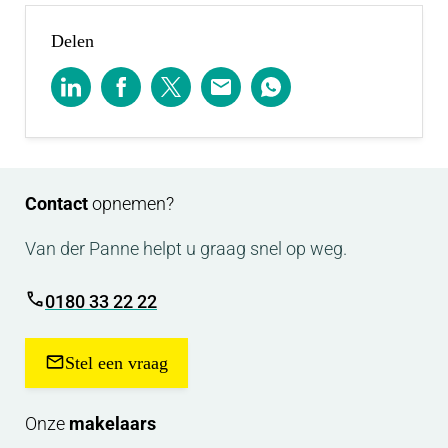
moeten worden, is het de verwachting dat deze
woningen zullen worden aangeboden vanaf circa €
Delen
465.000,- v.o.n.
Contact
opnemen?
Van der Panne helpt u graag snel op weg.
0180 33 22 22
Stel een vraag
Onze
makelaars