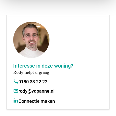
Aantal: 8 stuks
Woonoppervlakte: ca. 127 – 133 m2
Ruime herenhuizen
Drie slaapkamers en luxe badkamer op 1e
verdieping
Technische ruimte en vrij indeelbare 2e verdieping
Hoogwaardige afwerking
Standaard vloerverwarming &
Interesse in deze woning?
bodemwarmtepomp
Rody helpt u graag
Standaard zonnepanelen
0180 33 22 22
Uitgebreid pakket aan optiemogelijkheden
rody@vdpanne.nl
Koopsommen
Connectie maken
Hoewel de koopsommen nog definitief vastgesteld