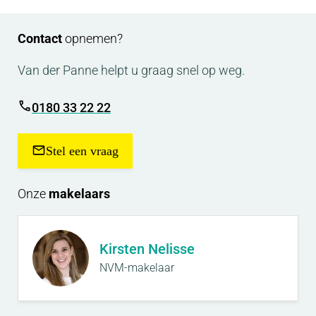
Hoewel de koopsommen nog definitief vastgesteld
moeten worden, is het de verwachting dat deze
Contact
opnemen?
woningen zullen worden aangeboden vanaf circa €
535.000,- v.o.n.
Van der Panne helpt u graag snel op weg.
0180 33 22 22
Stel een vraag
Onze
makelaars
Kirsten Nelisse
NVM-makelaar