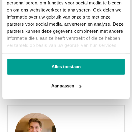
Bergruimte
personaliseren, om functies voor social media te bieden
Of misschien wel een keukeneiland! Allemaal
en om ons websiteverkeer te analyseren. Ook delen we
mogelijkheden om bij weg te dromen.
informatie over uw gebruik van onze site met onze
Garage
Geen garage
partners voor social media, adverteren en analyse. Deze
partners kunnen deze gegevens combineren met andere
Op de 1e verdieping treffen we drie royale
Overig
informatie die u aan ze heeft verstrekt of die ze hebben
slaapkamers en een complete badkamer aan. De
verzameld op basis van uw gebruik van hun services.
Permanente bewoning
Ja
vrij-indeelbare tweede verdieping biedt tenslotte
mogelijkheid om hier nog extra ruimtes te
Onderhoud binnen
Uitstekend
Alles toestaan
realiseren. Een hobbykamer? Een werkkamer? Er is
Onderhoud buiten
Uitstekend
veel mogelijk!
Aanpassen
Voor de woningen geldt dat ze een EPC van nul
hebben (EPC=0); dat betekent dat de woningen,
onder meer door de aanwezige zonnepanelen en
bodemwarmtepomp, zeer energiezuinig &
duurzaam zijn.