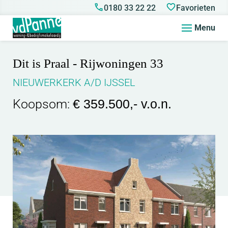
0180 33 22 22
Favorieten
Menu
Dit is Praal - Rijwoningen 33
NIEUWERKERK A/D IJSSEL
Koopsom:
€ 359.500,- v.o.n.