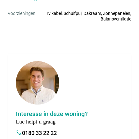
• Ruime parkeergelegenheid, vaak op eigen erf
• Inclusief complete badkamer en keuken
Voorzieningen
Tv kabel, Schuifpui, Dakraam, Zonnepanelen,
Balansventilatie
Interesse in deze woning?
Luc helpt u graag
0180 33 22 22