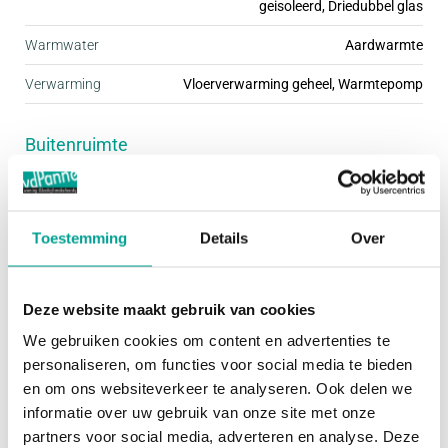
geisoleerd, Driedubbel glas
woningtypen ingericht. Daardoor is er voor
Warmwater
Aardwarmte
iedereen een passende woning te vinden. Stuk voor
Verwarming
Vloerverwarming geheel, Warmtepomp
stuk zijn deze woningen fraai afgewerkt met mooie
details, wat de buurt een gezellige uitstraling geeft.
Buitenruimte
De kleine woonbuurten hebben een ding met elkaar
gemeen; ze zijn kindvriendelijk én autoluw. Dit
Tuin
Achtertuin, Voortuin
zorgt ervoor dat je rustig en omgeven door groen
Hoofdtuin
Achtertuin
woont, terwijl je de dynamiek van de stad
Toestemming
Details
Over
gemakkelijk kunt opzoeken.
Oppervlakte hoofdtuin
60 m²
Deze website maakt gebruik van cookies
Het programma van Praal bestaat uit een ruime
Bergruimte
We gebruiken cookies om content en advertenties te
variatie koopwoningen, waarbij geen plattegrond
personaliseren, om functies voor social media te bieden
Garage
Geen garage
precies hetzelfde is. Afhankelijk van de grootte van
en om ons websiteverkeer te analyseren. Ook delen we
informatie over uw gebruik van onze site met onze
je gezin of je woonbehoefte, kies je voor een
Schuur / Berging
VRIJSTAAND_HOUT
partners voor social media, adverteren en analyse. Deze
rijwoning in de breedte van 5.40, 5.70 of 6.00 m,