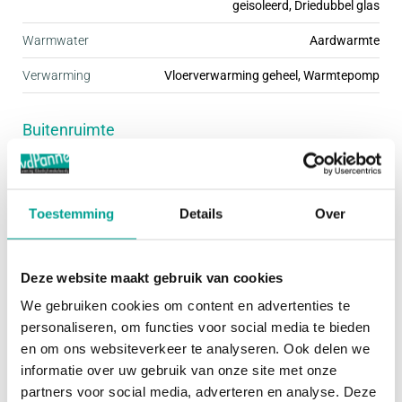
geisoleerd, Driedubbel glas
woningtypen ingericht. Daardoor is er voor
Warmwater
Aardwarmte
iedereen een passende woning te vinden. Stuk voor
Verwarming
Vloerverwarming geheel, Warmtepomp
stuk zijn deze woningen fraai afgewerkt met mooie
details, wat de buurt een gezellige uitstraling geeft.
Buitenruimte
De kleine woonbuurten hebben een ding met elkaar
gemeen; ze zijn kindvriendelijk én autoluw. Dit
Tuin
Achtertuin, Voortuin
zorgt ervoor dat je rustig en omgeven door groen
Hoofdtuin
Achtertuin
woont, terwijl je de dynamiek van de stad
Toestemming
Details
Over
gemakkelijk kunt opzoeken.
Oppervlakte hoofdtuin
60 m²
Deze website maakt gebruik van cookies
Het programma van Praal bestaat uit een ruime
Bergruimte
We gebruiken cookies om content en advertenties te
variatie koopwoningen, waarbij geen plattegrond
personaliseren, om functies voor social media te bieden
Garage
Geen garage
precies hetzelfde is. Afhankelijk van de grootte van
en om ons websiteverkeer te analyseren. Ook delen we
informatie over uw gebruik van onze site met onze
je gezin of je woonbehoefte, kies je voor een
Schuur / Berging
VRIJSTAAND_HOUT
partners voor social media, adverteren en analyse. Deze
rijwoning in de breedte van 5.40, 5.70 of 6.00 m,