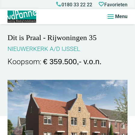
0180 33 22 22
Favorieten
Menu
Dit is Praal - Rijwoningen 35
NIEUWERKERK A/D IJSSEL
Koopsom:
€ 359.500,- v.o.n.