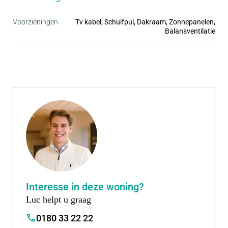
• Ruime parkeergelegenheid, vaak op eigen erf
• Inclusief complete badkamer en keuken
Voorzieningen
Tv kabel, Schuifpui, Dakraam, Zonnepanelen,
Balansventilatie
Interesse in deze woning?
Luc helpt u graag
0180 33 22 22