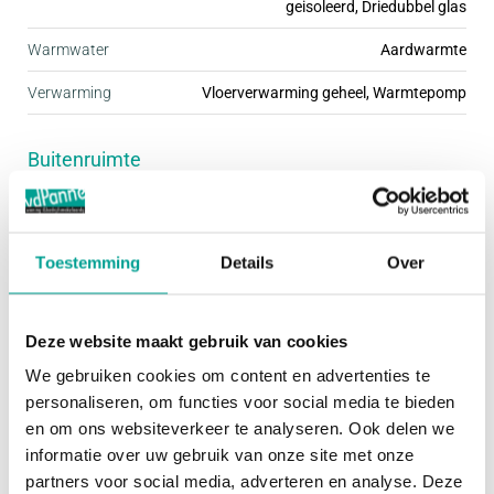
geisoleerd, Driedubbel glas
woningtypen ingericht. Daardoor is er voor
Warmwater
Aardwarmte
iedereen een passende woning te vinden. Stuk voor
Verwarming
Vloerverwarming geheel, Warmtepomp
stuk zijn deze woningen fraai afgewerkt met mooie
details, wat de buurt een gezellige uitstraling geeft.
Buitenruimte
De kleine woonbuurten hebben een ding met elkaar
gemeen; ze zijn kindvriendelijk én autoluw. Dit
Tuin
Achtertuin, Voortuin
zorgt ervoor dat je rustig en omgeven door groen
Hoofdtuin
Achtertuin
woont, terwijl je de dynamiek van de stad
Toestemming
Details
Over
gemakkelijk kunt opzoeken.
Oppervlakte hoofdtuin
60 m²
Deze website maakt gebruik van cookies
Het programma van Praal bestaat uit een ruime
Bergruimte
We gebruiken cookies om content en advertenties te
variatie koopwoningen, waarbij geen plattegrond
personaliseren, om functies voor social media te bieden
Garage
Geen garage
precies hetzelfde is. Afhankelijk van de grootte van
en om ons websiteverkeer te analyseren. Ook delen we
informatie over uw gebruik van onze site met onze
je gezin of je woonbehoefte, kies je voor een
Schuur / Berging
VRIJSTAAND_HOUT
partners voor social media, adverteren en analyse. Deze
rijwoning in de breedte van 5.40, 5.70 of 6.00 m,