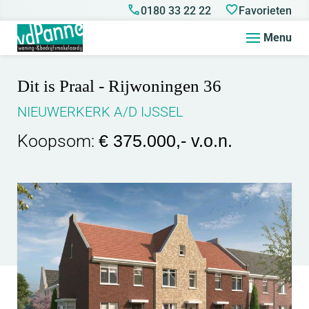
0180 33 22 22
Favorieten
Menu
Dit is Praal - Rijwoningen 36
NIEUWERKERK A/D IJSSEL
Koopsom:
€ 375.000,- v.o.n.