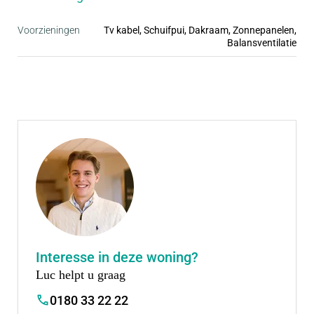
• Ruime parkeergelegenheid, vaak op eigen erf
• Inclusief complete badkamer en keuken
Voorzieningen
Tv kabel, Schuifpui, Dakraam, Zonnepanelen,
Balansventilatie
Interesse in deze woning?
Luc helpt u graag
0180 33 22 22