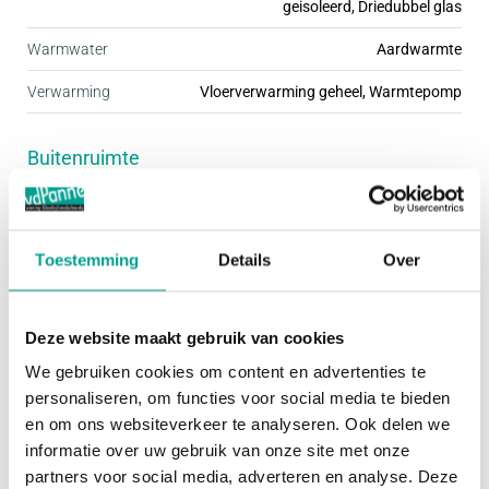
geisoleerd, Driedubbel glas
woningtypen ingericht. Daardoor is er voor
Warmwater
Aardwarmte
iedereen een passende woning te vinden. Stuk voor
Verwarming
Vloerverwarming geheel, Warmtepomp
stuk zijn deze woningen fraai afgewerkt met mooie
details, wat de buurt een gezellige uitstraling geeft.
Buitenruimte
De kleine woonbuurten hebben een ding met elkaar
gemeen; ze zijn kindvriendelijk én autoluw. Dit
Tuin
Achtertuin, Voortuin
zorgt ervoor dat je rustig en omgeven door groen
Hoofdtuin
Achtertuin
woont, terwijl je de dynamiek van de stad
Toestemming
Details
Over
gemakkelijk kunt opzoeken.
Oppervlakte hoofdtuin
60 m²
Deze website maakt gebruik van cookies
Het programma van Praal bestaat uit een ruime
Bergruimte
We gebruiken cookies om content en advertenties te
variatie koopwoningen, waarbij geen plattegrond
personaliseren, om functies voor social media te bieden
Garage
Geen garage
precies hetzelfde is. Afhankelijk van de grootte van
en om ons websiteverkeer te analyseren. Ook delen we
informatie over uw gebruik van onze site met onze
je gezin of je woonbehoefte, kies je voor een
Schuur / Berging
VRIJSTAAND_HOUT
partners voor social media, adverteren en analyse. Deze
rijwoning in de breedte van 5.40, 5.70 of 6.00 m,