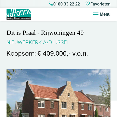
0180 33 22 22
Favorieten
Menu
Dit is Praal - Rijwoningen 49
NIEUWERKERK A/D IJSSEL
Koopsom:
€ 409.000,- v.o.n.