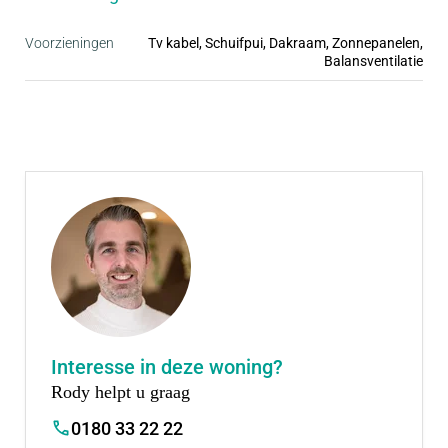
• Ruime parkeergelegenheid, vaak op eigen erf
• Inclusief complete badkamer en keuken
Voorzieningen
Tv kabel, Schuifpui, Dakraam, Zonnepanelen,
Balansventilatie
Interesse in deze woning?
Rody helpt u graag
0180 33 22 22