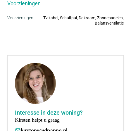
• Ruime parkeergelegenheid, vaak op eigen erf
Voorzieningen
• Inclusief complete badkamer en keuken
Voorzieningen
Tv kabel, Schuifpui, Dakraam, Zonnepanelen,
Balansventilatie
Interesse in deze woning?
Kirsten helpt u graag
kirsten@vdpanne.nl