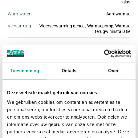
glas
woningtypen ingericht. Daardoor is er voor
Warmwater
Aardwarmte
iedereen een passende woning te vinden. Stuk voor
Verwarming
Vloerverwarming geheel, Warmtepomp, Warmte
stuk zijn deze woningen fraai afgewerkt met mooie
terugwininstallatie
details, wat de buurt een gezellige uitstraling geeft.
De kleine woonbuurten hebben een ding met elkaar
Buitenruimte
gemeen; ze zijn kindvriendelijk én autoluw. Dit
zorgt ervoor dat je rustig en omgeven door groen
Tuin
Achtertuin, Voortuin
Toestemming
Details
Over
woont, terwijl je de dynamiek van de stad
Hoofdtuin
Achtertuin
gemakkelijk kunt opzoeken.
Oppervlakte hoofdtuin
60 m²
Deze website maakt gebruik van cookies
Het programma van Praal bestaat uit een ruime
We gebruiken cookies om content en advertenties te
Bergruimte
personaliseren, om functies voor social media te bieden
variatie koopwoningen, waarbij geen plattegrond
en om ons websiteverkeer te analyseren. Ook delen we
precies hetzelfde is. Afhankelijk van de grootte van
Garage
Geen garage
informatie over uw gebruik van onze site met onze
je gezin of je woonbehoefte, kies je voor een
partners voor social media, adverteren en analyse. Deze
Schuur / Berging
VRIJSTAAND_HOUT
rijwoning in de breedte van 5.40, 5.70 of 6.00 m,