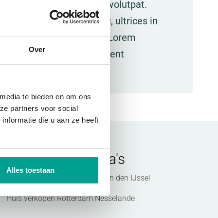
 id justo at mi venenatis volutpat.
enatis nec elementum eu, ultrices in
iat. Cras id metus velit. Lorem
Over
euismod ante luctus. Praesent
 media te bieden en om ons
ze partners voor social
nformatie die u aan ze heeft
Populaire
pagina's
Alles toestaan
Huis verkopen Nieuwerkerk aan den IJssel
Huis verkopen Rotterdam Nesselande