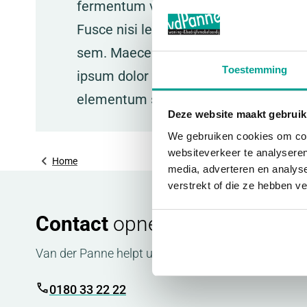
fermentum vitae tellus. Donec sed aliq
Fusce nisi leo, placerat id condimen
sem. Maecenas tincidunt semper moles
Toestemming
ipsum dolor sit amet, consectetur adip
elementum sodales dolor id scelerisq
Deze website maakt gebruik
We gebruiken cookies om cont
websiteverkeer te analyseren
Home
media, adverteren en analys
verstrekt of die ze hebben v
Contact
opnemen?
Van der Panne helpt u graag snel op weg.
0180 33 22 22