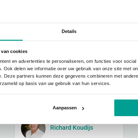
uam nisl. Sed eu leo id est pretium euismod. Nulla
tum a, accumsan vitae tortor. Nunc magna nunc, ven
tie. Nulla nec neque sit amet libero molestie feug
Details
iscing elit. Nullam lobortis arcu non leo porta ut 
ue.
 van cookies
ent en advertenties te personaliseren, om functies voor social
. Ook delen we informatie over uw gebruik van onze site met on
e. Deze partners kunnen deze gegevens combineren met andere i
erzameld op basis van uw gebruik van hun services.
Ons
team
Aanpassen
Richard Koudijs