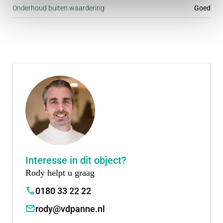
Onderhoud buiten waardering
Goed
vloeroppervlak bedragen.
Opleveringsdatum:
In overleg, per direct mogelijk.
Huurprijs:
€ 1.300,- per maand exclusief BTW.
Huurtermijn:
5 jaar met een aansluitende verlengingsperiode
Interesse in dit object?
van telkens 5 jaar. Kortere huurperiode
Rody helpt u graag
bespreekbaar.
0180 33 22 22
Huurovereenkomst:
rody@vdpanne.nl
De te sluiten huurovereenkomst zal worden