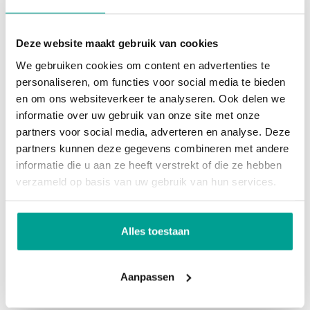
weg N210 richting de gemeentes Zuidplas en de
BTW belast
Nee
Krimpenerwaard. Er is een busverbinding op
Deze website maakt gebruik van cookies
Voorzieningen
Inbouwarmaturen, Te openen ramen
loopafstand met aansluiting op metrostation
We gebruiken cookies om content en advertenties te
Capelsebrug.
personaliseren, om functies voor social media te bieden
Locatie
en om ons websiteverkeer te analyseren. Ook delen we
informatie over uw gebruik van onze site met onze
Parkeren:
Ligging
Bedrijventerrein
partners voor social media, adverteren en analyse. Deze
Mogelijkheid tot parkeren aan de voorzijde en
partners kunnen deze gegevens combineren met andere
tevens op eigen afgesloten terrein.
Parkeren
informatie die u aan ze heeft verstrekt of die ze hebben
verzameld op basis van uw gebruik van hun services.
BTW van toepassing niet overdekte parkeerplaatsen
Nee
Bestemmingsplan:
BTW van toepassing overdekte parkeerplaatsen
Nee
Het object valt in het bestemmingsplan "Capelle-
Alles toestaan
West". Bedrijven met bedrijfsmatige activiteiten
Onderhoud
behorende tot en met categorie 2 van de Staat van
Aanpassen
bedrijfsactiviteiten zijn toegestaan. Het aandeel
Onderhoud binnen waardering
Goed
kantoorruimte mag maximaal 50% van het totale