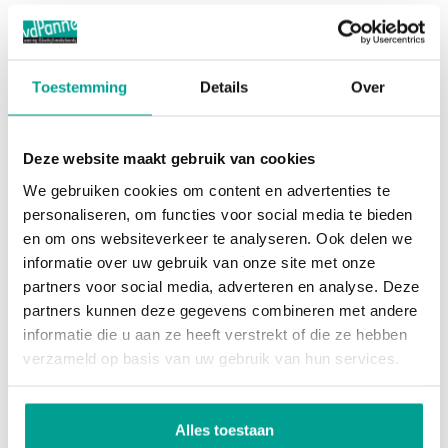
Tot het gehuurde behoort 1 parkeerplaats.
Parkeren
Opleveringsniveau:
Toestemming
Details
Over
Aantal niet overdekte parkeerplaatsen
1
- Elektrisch bedienbare overheaddeur van 3 meter
BTW van toepassing niet overdekte parkeerplaatsen
Nee
hoog (ook op afstand bedienbaar);
Deze website maakt gebruik van cookies
- Alarminstallatie en beveiligingscamera's
BTW van toepassing overdekte parkeerplaatsen
Nee
We gebruiken cookies om content en advertenties te
buitenzijde;
personaliseren, om functies voor social media te bieden
Onderhoud
- Vloerbelasting begane grond 2.000 kg/m²;
en om ons websiteverkeer te analyseren. Ook delen we
informatie over uw gebruik van onze site met onze
- Monoliet afgewerkte betonvloer;
Onderhoud binnen waardering
Goed tot uitstekend
partners voor social media, adverteren en analyse. Deze
- Toiletruimte;
partners kunnen deze gegevens combineren met andere
Onderhoud buiten waardering
Goed tot uitstekend
- Uitstortgootsteen.
informatie die u aan ze heeft verstrekt of die ze hebben
verzameld op basis van uw gebruik van hun services.
Kadastrale gegevens
Huuringangsdatum:
In overleg.
Eigendomgegevens soort
VOLLE_EIGENDOM
Alles toestaan