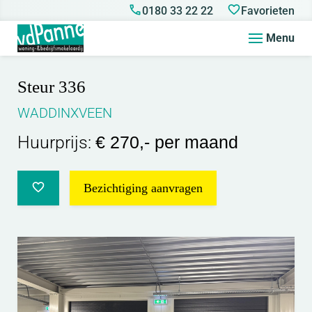
0180 33 22 22
Favorieten
Menu
Steur 336
WADDINXVEEN
Huurprijs:
€ 270,- per maand
Bezichtiging aanvragen