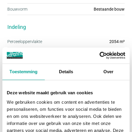
verdieping van het complex en zijn met de auto
Bouwvorm
Bestaande bouw
bereikbaar via een hellingsbaan. De garageboxen
zijn uitgerust met een handbediende overheaddeur,
Indeling
verlichting en een standaard
elektriciteitsaansluiting. Op elke verdieping van het
Perceeloppervlakte
2054 m²
gebouw bevindt zich een centrale sanitaire ruimte,
voorzien van een toilet, een wastafel met
Overig
koudwaterkraan en een uitstortgootsteen. Deze
Toestemming
Details
Over
faciliteiten maken de garageboxen geschikt voor
Huidig gebruik
OverigOG
zowel kort als langer gebruik, bijvoorbeeld als
Huidige bestemming
OverigOG
werkruimte of atelier. De sanitaire voorzieningen
Deze website maakt gebruik van cookies
worden centraal onderhouden via de Vereniging
We gebruiken cookies om content en advertenties te
Kadastrale gegevens
van Eigenaren (VvE), wat bijdraagt aan een nette
personaliseren, om functies voor social media te bieden
en om ons websiteverkeer te analyseren. Ook delen we
en verzorgde uitstraling van het complex.
Gemeente
Waddinxveen
informatie over uw gebruik van onze site met onze
Sectie
E
partners voor social media, adverteren en analyse. Deze