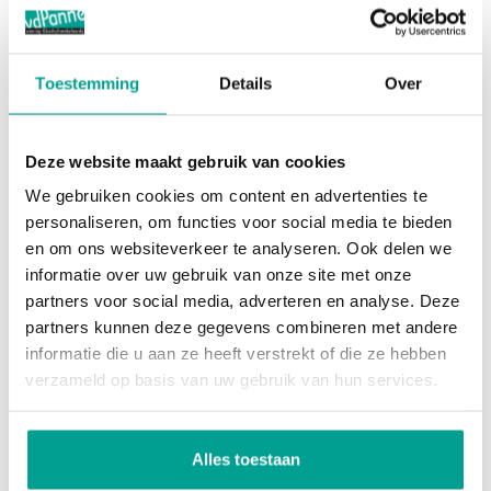
Verder beschikken alle woningen over een heerlijke,
Hoofdtuin
Achtertuin
zongunstig gelegen tuin aan de achterzijde van de
Oppervlakte hoofdtuin
53 m²
Toestemming
Details
Over
woningen, welke uitzicht biedt over een
Ligging hoofdtuin
Noordwest
fantastische groenstrook/waterpartij. Parkeren
van uw auto doet u probleemloos in één van de
Deze website maakt gebruik van cookies
Bergruimte
parkeerhoven die nabij de woning zijn gesitueerd.
We gebruiken cookies om content en advertenties te
personaliseren, om functies voor social media te bieden
Droomt u alvast met ons mee?
Garage
Geen garage
en om ons websiteverkeer te analyseren. Ook delen we
informatie over uw gebruik van onze site met onze
Overig
partners voor social media, adverteren en analyse. Deze
partners kunnen deze gegevens combineren met andere
informatie die u aan ze heeft verstrekt of die ze hebben
Permanente bewoning
Ja
verzameld op basis van uw gebruik van hun services.
Onderhoud binnen
Uitstekend
Onderhoud buiten
Uitstekend
Alles toestaan