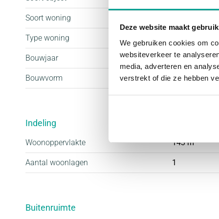
Soort woning
Eengezinswo
Deze website maakt gebruik
Type woning
Geschakelde
We gebruiken cookies om cont
websiteverkeer te analyseren
Bouwjaar
2021
media, adverteren en analys
Bouwvorm
Nieuwbouw
verstrekt of die ze hebben v
Indeling
Woonoppervlakte
143 m²
Aantal woonlagen
1
Buitenruimte