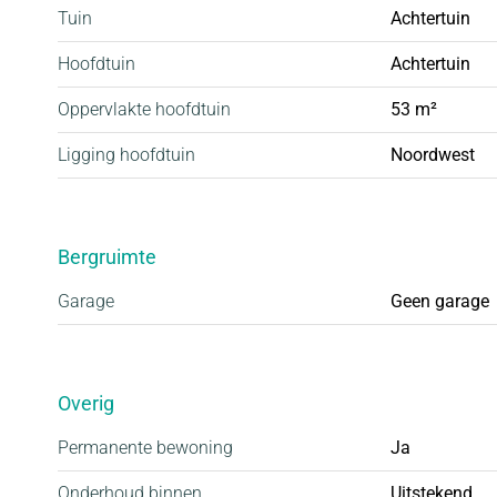
Tuin
Achtertuin
Hoofdtuin
Achtertuin
Oppervlakte hoofdtuin
53 m²
Ligging hoofdtuin
Noordwest
Bergruimte
Garage
Geen garage
Overig
Permanente bewoning
Ja
Onderhoud binnen
Uitstekend