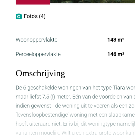
Foto's (4)
Woonoppervlakte
143 m
2
Perceeloppervlakte
146 m
2
Omschrijving
De 6 geschakelde woningen van het type Tiara wo
maar liefst 7,5 (!) meter. Eén van de voordelen van 
indien gewenst - de woning uit te voeren als een 
‘levensloopbestendige’ woning met een slaapkame
hoeft uiteraard niet: Er is bij dit woningtype nameli
varianten mogelijk. Wilt u een extra grote woonk