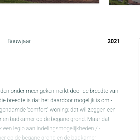
Bouwjaar
2021
rden onder meer gekenmerkt door de breedte van
die breedte is dat het daardoor mogelijk is om -
zogenaamde ‘comfort’-woning: dat wil zeggen een
r en badkamer op de begane grond. Maar dat
jk een legio aan indelingsmogelijkheden / -
amer op de begane grond en de badkamer