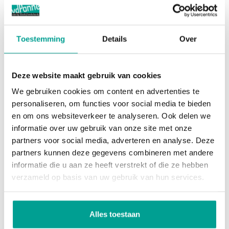
Verder beschikken alle woningen over een heerlijke,
Hoofdtuin
Achtertuin
zongunstig gelegen tuin aan de achterzijde van de
Oppervlakte hoofdtuin
53 m²
Toestemming
Details
Over
woningen, welke uitzicht biedt over een
Ligging hoofdtuin
Noordwest
fantastische groenstrook/waterpartij. Parkeren
van uw auto doet u probleemloos in één van de
Deze website maakt gebruik van cookies
Bergruimte
parkeerhoven die nabij de woning zijn gesitueerd.
We gebruiken cookies om content en advertenties te
personaliseren, om functies voor social media te bieden
Droomt u alvast met ons mee?
Garage
Geen garage
en om ons websiteverkeer te analyseren. Ook delen we
informatie over uw gebruik van onze site met onze
Overig
partners voor social media, adverteren en analyse. Deze
partners kunnen deze gegevens combineren met andere
informatie die u aan ze heeft verstrekt of die ze hebben
Permanente bewoning
Ja
verzameld op basis van uw gebruik van hun services.
Onderhoud binnen
Uitstekend
Onderhoud buiten
Uitstekend
Alles toestaan