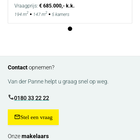
Vraagprijs:
€ 685.000,- k.k.
Van der Panne woning- & bedrijfsmakelaardij is de
2
2
194 m
147 m
5 kamers
makelaar van de verkoper. Neem uw eigen NVM-
makelaar mee, voor goed advies bij de aankoop
van uw nieuwe woning!
Contact
opnemen?
Van der Panne helpt u graag snel op weg.
0180 33 22 22
Stel een vraag
Onze
makelaars