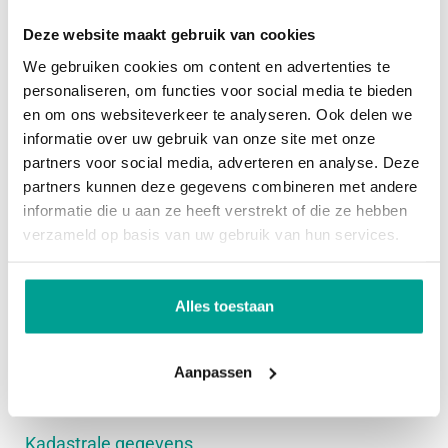
1e verdieping:
Deze website maakt gebruik van cookies
Overig
De overloop geeft toegang tot drie slaapkamers en
We gebruiken cookies om content en advertenties te
personaliseren, om functies voor social media te bieden
de badkamer. De slaapkamer aan de voorzijde is
Permanente bewoning
Ja
en om ons websiteverkeer te analyseren. Ook delen we
voorzien van een rolluik, een inbouwkast en een
informatie over uw gebruik van onze site met onze
Onderhoud binnen
Goed tot uitstekend
strak plafond met spotjes. De overige twee
partners voor social media, adverteren en analyse. Deze
Onderhoud buiten
Goed tot uitstekend
slaapkamers zijn gelegen aan de achterzijde
partners kunnen deze gegevens combineren met andere
informatie die u aan ze heeft verstrekt of die ze hebben
waarvan de hoofdslaapkamer tevens is voorzien
Huidig gebruik
Woonruimte
verzameld op basis van uw gebruik van hun services.
van een inbouwkast én airconditioning.
Huidige bestemming
Woonruimte
2e verdieping:
Alles toestaan
Voorzieningen
De tweede verdieping herbergt een ruime
zolderkamer, welke aan de achterzijde is voorzien
Voorzieningen
Rolluiken, Tv kabel, Buitenzonwering,
Aanpassen
Airconditioning, Rookkanaal, Zonnepanelen
van een grote dakkapel. Ook is hier de
wasmachine- en drogeraansluiting, de
Kadastrale gegevens