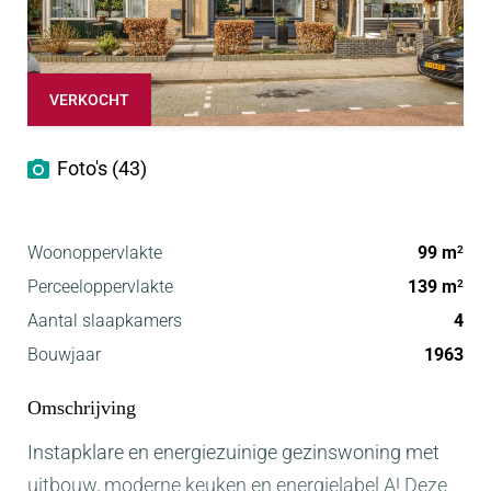
VERKOCHT
Foto's (43)
Woonoppervlakte
99 m
2
Perceeloppervlakte
139 m
2
Aantal slaapkamers
4
Bouwjaar
1963
Omschrijving
Instapklare en energiezuinige gezinswoning met
uitbouw, moderne keuken en energielabel A! Deze